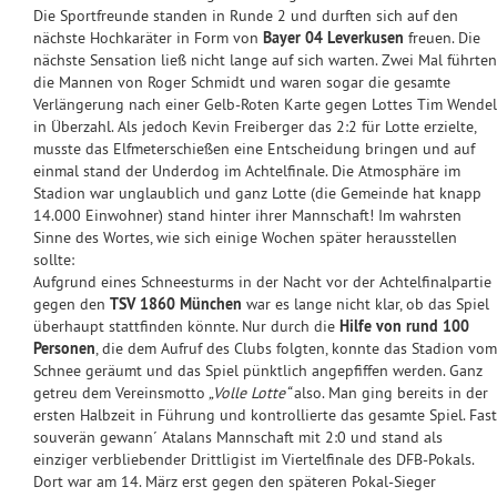
Die Sportfreunde standen in Runde 2 und durften sich auf den
nächste Hochkaräter in Form von
Bayer 04 Leverkusen
freuen. Die
nächste Sensation ließ nicht lange auf sich warten. Zwei Mal führten
die Mannen von Roger Schmidt und waren sogar die gesamte
Verlängerung nach einer Gelb-Roten Karte gegen Lottes Tim Wendel
in Überzahl. Als jedoch Kevin Freiberger das 2:2 für Lotte erzielte,
musste das Elfmeterschießen eine Entscheidung bringen und auf
einmal stand der Underdog im Achtelfinale. Die Atmosphäre im
Stadion war unglaublich und ganz Lotte (die Gemeinde hat knapp
14.000 Einwohner) stand hinter ihrer Mannschaft! Im wahrsten
Sinne des Wortes, wie sich einige Wochen später herausstellen
sollte:
Aufgrund eines Schneesturms in der Nacht vor der Achtelfinalpartie
gegen den
TSV 1860 München
war es lange nicht klar, ob das Spiel
überhaupt stattfinden könnte. Nur durch die
Hilfe von rund 100
Personen
, die dem Aufruf des Clubs folgten, konnte das Stadion vom
Schnee geräumt und das Spiel pünktlich angepfiffen werden. Ganz
getreu dem Vereinsmotto
„Volle Lotte“
also. Man ging bereits in der
ersten Halbzeit in Führung und kontrollierte das gesamte Spiel. Fast
souverän gewann´ Atalans Mannschaft mit 2:0 und stand als
einziger verbliebender Drittligist im Viertelfinale des DFB-Pokals.
Dort war am 14. März erst gegen den späteren Pokal-Sieger