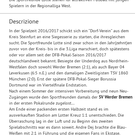
Spielern in der Regionalliga West.
Descrizione
In der Spielzeit 2016/2017 schickt sich ein “Dorf-Verein” aus dem
Kreis Steinfurt an eine Siegesserie zu starten, die ihresgleichen
sucht. Die Sportfreunde Lotte sind zwar schon in den Jahr(zehnt)en
zuvor von der Kreis- bis in die 3.Liga marschiert, doch spätestens
oder vor allem seit der DFB-Pokal-Saison 2016/2017
deutschlandweit bekannt. Besiegte der Underdog aus Nordrhein-
Westfalen doch sowohl Werder Bremen (2:1), als auch Bayer 04
Leverkusen (6:5 n.E.) und den damaligen Zweitligisten TSV 1860
München (2:0). Erst der spätere DFB-Pokal-Sieger Borussia
Dortmund war im Viertelfinale Endstation.
Nach einem Sommer der intensiven Vorbereitung und neun Neu-
Zugängen wurde den Sportfreunden damals der
SV Werder Bremen
in der ersten Pokalrunde zugelost…
Am Ende einer packenden ersten Halbzeit stand es im
ausverkauften Stadion am Lotter Kreuz 1:1 unentschieden. Die
Überraschung lag in der Luft und zu Beginn des zweiten
Spielabschnitts war es dann soweit. Andre Dej brachte die Blau-
Weißen mit 2:1 in Führung und die eigenen Fans in Ekstase.