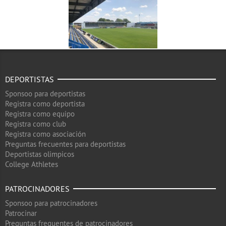
DEPORTISTAS
Sponsoo para deportistas
Registra como deportista
Registra como equipo
Registra como club
Registra como asociación
Preguntas frecuentes para deportistas
Deportistas olimpicos
College Athletes
PATROCINADORES
Sponsoo para patrocinadores
Patrocinar
Preguntas frequentes de patrocinadores