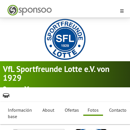
VfL Sportfreunde Lotte e.V. von
1929
Lotte
Fútbol
,
Balonmano
,
Tischtennis
...
Stadion am Lotter Kreuz
Información
About
Ofertas
Fotos
Contacto
base