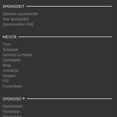
SPONSORIT
Sponsoo sponsoreille
Tule sponsoriksi
Sponsoreiden FAQ
MEISTÄ
Tiimi
Työpaikat
Lehdistö ja Media
Sijoittajille
Blogi
Uutiskirje
Sanasto
F6S
Crunchbase
SPONSOO ®
Käyttöehdot
Yksityisyys
Yritystiedot