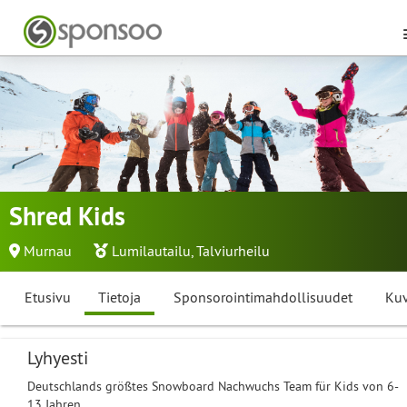
Shred Kids
Murnau
Lumilautailu
,
Talviurheilu
Etusivu
Tietoja
Sponsorointimahdollisuudet
Kuv
Lyhyesti
Deutschlands größtes Snowboard Nachwuchs Team für Kids von 6-
13 Jahren.