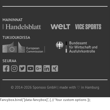
MAININNAT
TUKIJOUKOISSA
SEURAA
© 2014-2026 Sponsoo GmbH | made with ♡ in Hamburg
Fancybox.bind("[data-fancybox]", { // Your custom options });