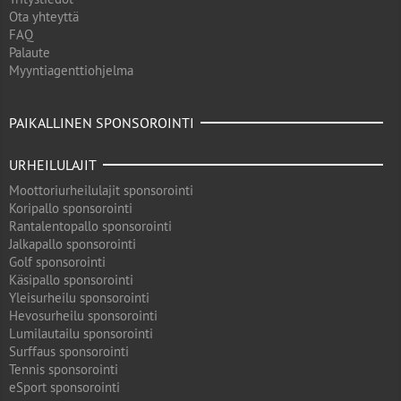
Ota yhteyttä
FAQ
Palaute
Myyntiagenttiohjelma
PAIKALLINEN SPONSOROINTI
URHEILULAJIT
Moottoriurheilulajit sponsorointi
Koripallo sponsorointi
Rantalentopallo sponsorointi
Jalkapallo sponsorointi
Golf sponsorointi
Käsipallo sponsorointi
Yleisurheilu sponsorointi
Hevosurheilu sponsorointi
Lumilautailu sponsorointi
Surffaus sponsorointi
Tennis sponsorointi
eSport sponsorointi