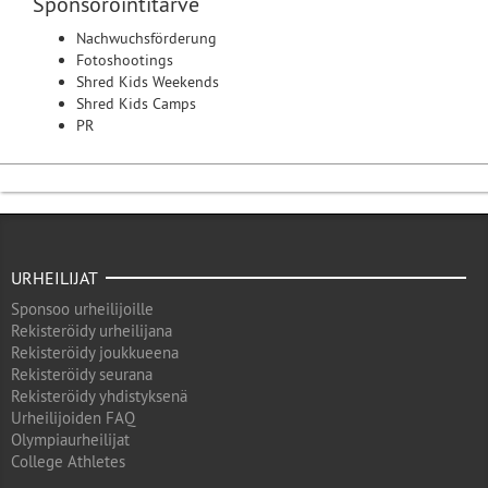
Sponsorointitarve
Nachwuchsförderung
Fotoshootings
Shred Kids Weekends
Shred Kids Camps
PR
URHEILIJAT
Sponsoo urheilijoille
Rekisteröidy urheilijana
Rekisteröidy joukkueena
Rekisteröidy seurana
Rekisteröidy yhdistyksenä
Urheilijoiden FAQ
Olympiaurheilijat
College Athletes