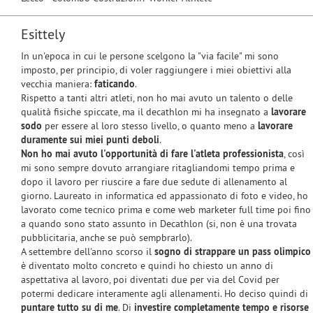
Esittely
In un'epoca in cui le persone scelgono la "via facile" mi sono
imposto, per principio, di voler raggiungere i miei obiettivi alla
vecchia maniera:
faticando
.
Rispetto a tanti altri atleti, non ho mai avuto un talento o delle
qualità fisiche spiccate, ma il decathlon mi ha insegnato a
lavorare
sodo
per essere al loro stesso livello, o quanto meno a
lavorare
duramente sui miei punti deboli
.
Non ho mai avuto l'opportunità di fare l'atleta professionista
, così
mi sono sempre dovuto arrangiare ritagliandomi tempo prima e
dopo il lavoro per riuscire a fare due sedute di allenamento al
giorno. Laureato in informatica ed appassionato di foto e video, ho
lavorato come tecnico prima e come web marketer full time poi fino
a quando sono stato assunto in Decathlon (si, non è una trovata
pubblicitaria, anche se può sempbrarlo).
A settembre dell'anno scorso il
sogno di strappare un pass olimpico
è diventato molto concreto e quindi ho chiesto un anno di
aspettativa al lavoro, poi diventati due per via del Covid per
potermi dedicare interamente agli allenamenti. Ho deciso quindi di
puntare tutto su di me
. Di
investire completamente tempo e risorse