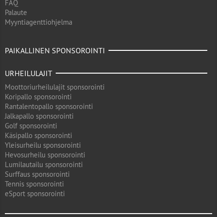
FAQ
Palaute
Myyntiagenttiohjelma
PAIKALLINEN SPONSOROINTI
URHEILULAJIT
Moottoriurheilulajit sponsorointi
Koripallo sponsorointi
Rantalentopallo sponsorointi
Jalkapallo sponsorointi
Golf sponsorointi
Käsipallo sponsorointi
Yleisurheilu sponsorointi
Hevosurheilu sponsorointi
Lumilautailu sponsorointi
Surffaus sponsorointi
Tennis sponsorointi
eSport sponsorointi