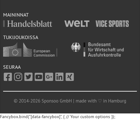
MAININNAT
TUKIJOUKOISSA
SEURAA
© 2014-2026 Sponsoo GmbH | made with ♡ in Hamburg
Fancybox.bind("[data-fancybox]", { // Your custom options });