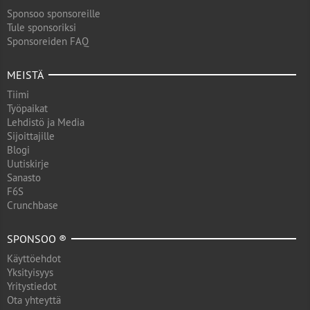
Sponsoo sponsoreille
Tule sponsoriksi
Sponsoreiden FAQ
MEISTÄ
Tiimi
Työpaikat
Lehdistö ja Media
Sijoittajille
Blogi
Uutiskirje
Sanasto
F6S
Crunchbase
SPONSOO ®
Käyttöehdot
Yksityisyys
Yritystiedot
Ota yhteyttä