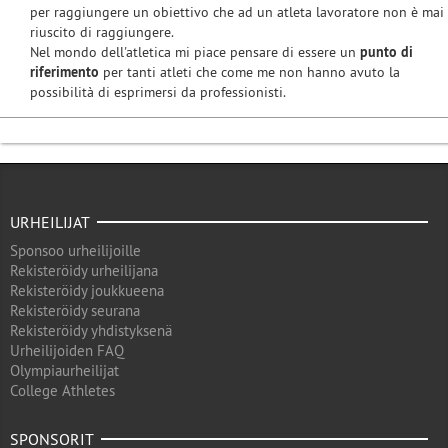
per raggiungere un obiettivo che ad un atleta lavoratore non è mai
riuscito di raggiungere.
Nel mondo dell'atletica mi piace pensare di essere un
punto di
riferimento
per tanti atleti che come me non hanno avuto la
possibilità di esprimersi da professionisti.
URHEILIJAT
Sponsoo urheilijoille
Rekisteröidy urheilijana
Rekisteröidy joukkueena
Rekisteröidy seurana
Rekisteröidy yhdistyksenä
Urheilijoiden FAQ
Olympiaurheilijat
College Athletes
SPONSORIT