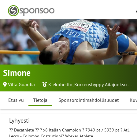
Simone
Villa Guardia
Kiekoheitto
,
Korkeushyppy
,
Aitajuoksu
...
Etusivu
Tietoja
Sponsorointimahdollisuudet
Kuv
Lyhyesti
?? Decathlete ?? ? x8 Italian Champion ? 7949 pt / 5939 pt ? Atl.
Lecco - Colombo Costruzioni? Worker Athlete