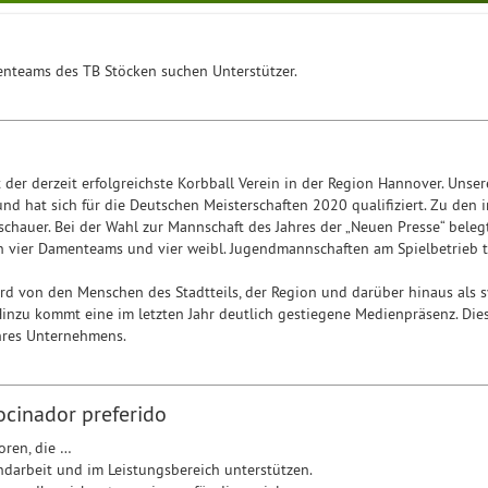
nteams des TB Stöcken suchen Unterstützer.
 der derzeit erfolgreichste Korbball Verein in der Region Hannover. Unser
nd hat sich für die Deutschen Meisterschaften 2020 qualifiziert. Zu de
uschauer. Bei der Wahl zur Mannschaft des Jahres der „Neuen Presse“ beleg
 vier Damenteams und vier weibl. Jugendmannschaften am Spielbetrieb t
rd von den Menschen des Stadtteils, der Region und darüber hinaus als sy
zu kommt eine im letzten Jahr deutlich gestiegene Medienpräsenz. Dies
res Unternehmens.
ocinador preferido
oren, die …
ndarbeit und im Leistungsbereich unterstützen.