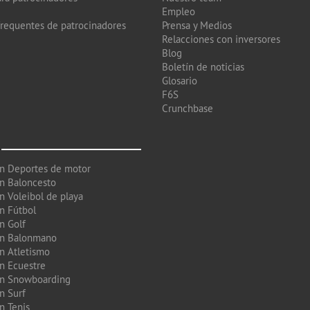
Empleo
frequentes de patrocinadores
Prensa y Medios
Relacciones con inversores
Blog
Boletín de noticias
Glosario
F6S
Crunchbase
en Deportes de motor
en Baloncesto
n Voleibol de playa
en Fútbol
n Golf
en Balonmano
en Atletismo
en Ecuestre
en Snowboarding
n Surf
n Tenis