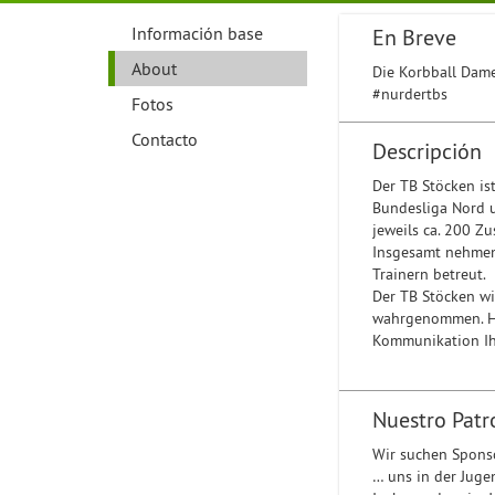
Información base
En Breve
About
Die Korbball Dame
#nurdertbs
Fotos
Contacto
Descripción
Der TB Stöcken ist
Bundesliga Nord u
jeweils ca. 200 Z
Insgesamt nehmen
Trainern betreut.
Der TB Stöcken wi
wahrgenommen. Hin
Kommunikation Ih
Nuestro Patr
Wir suchen Spons
… uns in der Juge