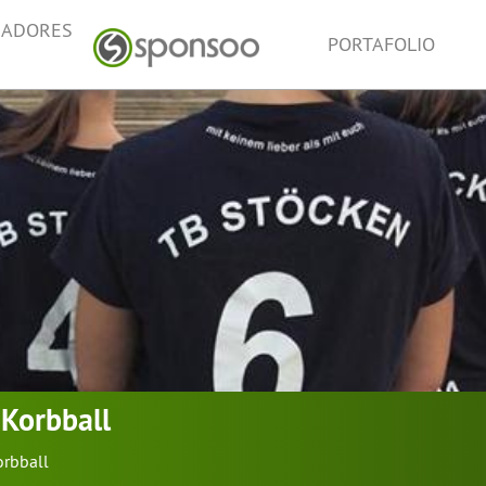
NADORES
PORTAFOLIO
Korbball
orbball