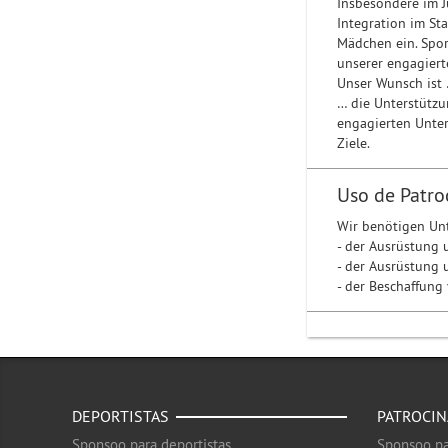
Insbesondere im J
Integration im St
Mädchen ein. Spor
unserer engagiert
Unser Wunsch ist
… die Unterstützu
engagierten Unte
Ziele.
Uso de Patro
Wir benötigen Un
- der Ausrüstung 
- der Ausrüstung 
- der Beschaffung
DEPORTISTAS
PATROCI
Sponsoo para deportistas
Sponsoo pa