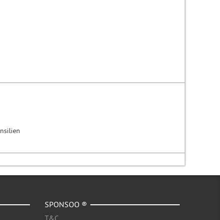
nsilien
SPONSOO ®
T&C