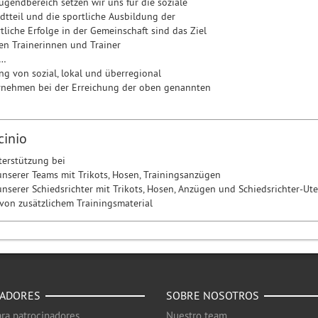
ugendbereich setzen wir uns für die soziale
adtteil und die sportliche Ausbildung der
tliche Erfolge in der Gemeinschaft sind das Ziel
en Trainerinnen und Trainer
 …
ng von sozial, lokal und überregional
rnehmen bei der Erreichung der oben genannten
cinio
terstützung bei
unserer Teams mit Trikots, Hosen, Trainingsanzügen
unserer Schiedsrichter mit Trikots, Hosen, Anzügen und Schiedsrichter-Ute
 von zusätzlichem Trainingsmaterial
NADORES
SOBRE NOSOTROS
ra patrocinadores
Nuestro team