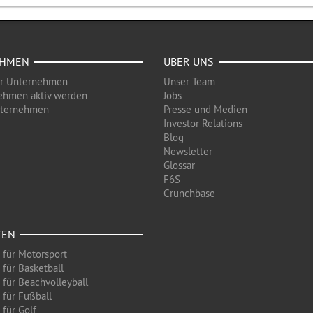
EHMEN
ÜBER UNS
ür Unternehmen
Unser Team
ehmen aktiv werden
Jobs
nternehmen
Presse und Medien
Investor Relations
Blog
Newsletter
Glossar
F6S
Crunchbase
TEN
 für Motorsport
 für Basketball
 für Beachvolleyball
 für Fußball
 für Golf