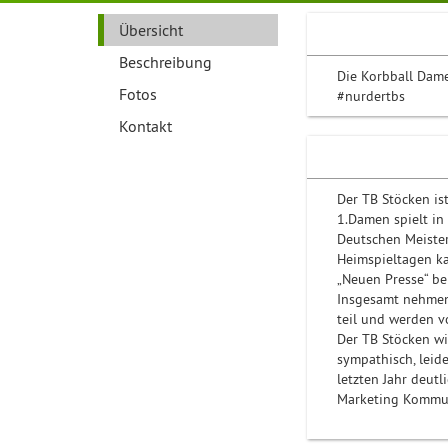
Übersicht
Beschreibung
Die Korbball Dame
Fotos
#nurdertbs
Kontakt
Der TB Stöcken ist
1.Damen spielt in 
Deutschen Meister
Heimspieltagen ka
„Neuen Presse“ be
Insgesamt nehmen
teil und werden v
Der TB Stöcken wi
sympathisch, leid
letzten Jahr deut
Marketing Kommun