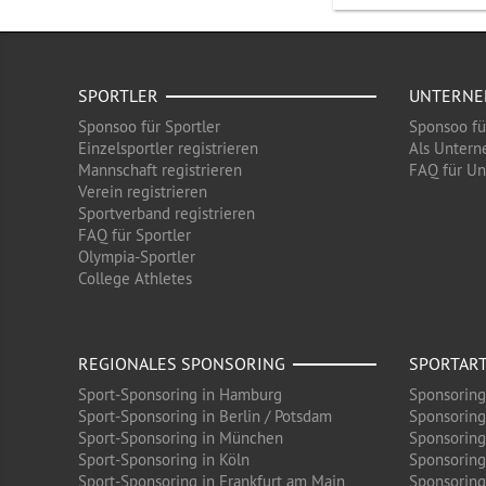
SPORTLER
UNTERN
Sponsoo für Sportler
Sponsoo f
Einzelsportler registrieren
Als Untern
Mannschaft registrieren
FAQ für U
Verein registrieren
Sportverband registrieren
FAQ für Sportler
Olympia-Sportler
College Athletes
REGIONALES SPONSORING
SPORTAR
Sport-Sponsoring in Hamburg
Sponsoring
Sport-Sponsoring in Berlin / Potsdam
Sponsoring
Sport-Sponsoring in München
Sponsoring
Sport-Sponsoring in Köln
Sponsoring
Sport-Sponsoring in Frankfurt am Main
Sponsoring