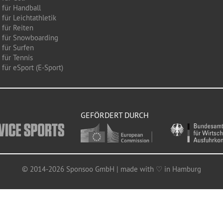
 für Handball
für Leichtathletik
 für Reiten
 für Snowboarding
 für Surfen
 für Tennis
für eSport (E-Sport)
GEFÖRDERT DURCH
© 2014-2026 Sponsoo GmbH | made with ♡ in Hamburg