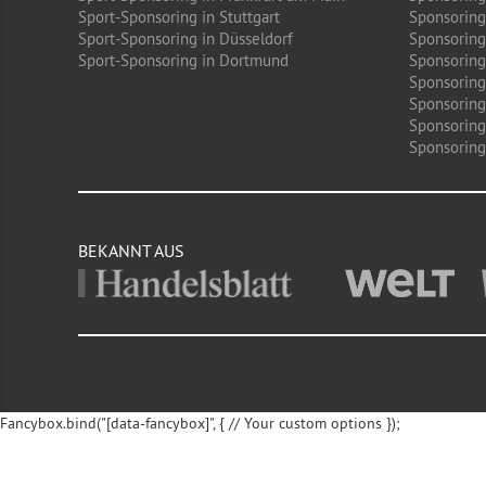
Sport-Sponsoring in Stuttgart
Sponsoring
Sport-Sponsoring in Düsseldorf
Sponsoring 
Sport-Sponsoring in Dortmund
Sponsoring
Sponsoring
Sponsoring
Sponsoring
Sponsoring 
BEKANNT AUS
Fancybox.bind("[data-fancybox]", { // Your custom options });