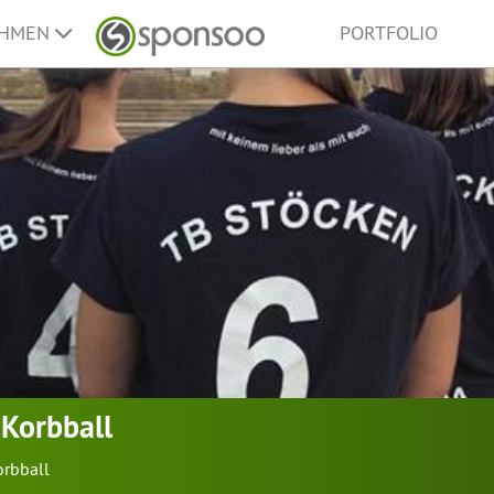
EHMEN
PORTFOLIO
Korbball
orbball