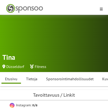
Tina
Düsseldorf
Fitness
Etusivu
Tietoja
Sponsorointimahdollisuudet
Kuv
Tavoittavuus / Linkit
Instagram:
n/a