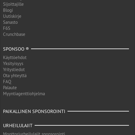
Sijoittajille
Blogi
Uutiskirje
Sanasto
F6S
Crunchbase
SPONSOO ®
Käyttöehdot
Yksityisyys
Yritystiedot
Ota yhteyttä
FAQ
Palaute
Myyntiagenttiohjelma
PAIKALLINEN SPONSOROINTI
URHEILULAJIT
Moottoriurheilulajit sponsorointi