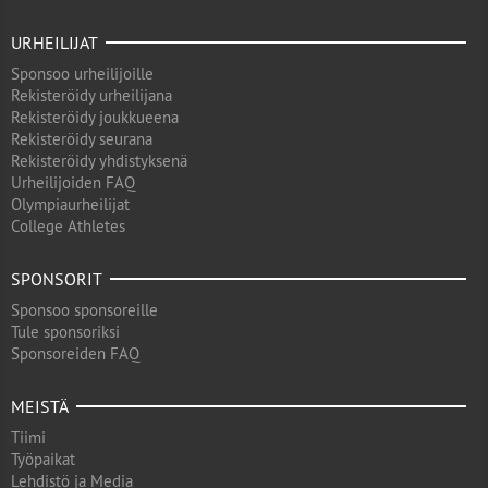
URHEILIJAT
Sponsoo urheilijoille
Rekisteröidy urheilijana
Rekisteröidy joukkueena
Rekisteröidy seurana
Rekisteröidy yhdistyksenä
Urheilijoiden FAQ
Olympiaurheilijat
College Athletes
SPONSORIT
Sponsoo sponsoreille
Tule sponsoriksi
Sponsoreiden FAQ
MEISTÄ
Tiimi
Työpaikat
Lehdistö ja Media