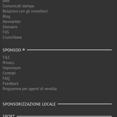
Jobs
Comunicati stampa
Relazioni con gli investitori
Blog
Newsletter
Glossario
F6S
Crunchbase
SPONSOO ®
T&C
Privacy
Impressum
Conttati
FAQ
Feedback
Programma per agenti di vendita
SPONSORIZZAZIONE LOCALE
SPORT