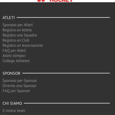
ATLETI
Sponsoo per Atleti
Registra un Atleta
Registra una Squadra
Registra un Club
Registra un Associazione
FAQ per Atleti
Atleti olimpici
College Athletes
SPONSOR
Sponsoo per Sponsor
Diventa uno Sponsor
FAQ per Sponsor
CHI SIAMO
Il nostro team