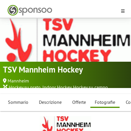
TSV Mannheim Hockey
Mannheim
Hockey su prato
,
Indoor Hockey
,
Hockey su campo
Sommario
Descrizione
Offerte
Fotografie
Co