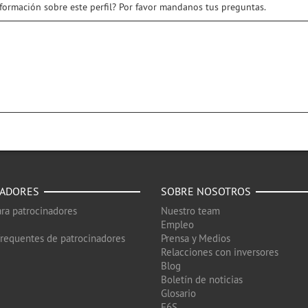
nformación sobre este perfil? Por favor mandanos tus preguntas.
NADORES
SOBRE NOSOTROS
ra patrocinadores
Nuestro team
Empleo
frequentes de patrocinadores
Prensa y Medios
Relacciones con inversores
Blog
Boletín de noticias
Glosario
F6S