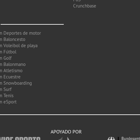
Crunchbase
en Deportes de motor
en Baloncesto
n Voleibol de playa
en Fútbol
n Golf
en Balonmano
en Atletismo
en Ecuestre
en Snowboarding
n Surf
n Tenis
en eSport
APOYADO POR