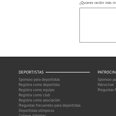
¿Quieres recibir más i
DEPORTISTAS
PATROCI
Sponsoo para deportistas
Sponsoo pa
Registra como deportista
Patrocinar
Registra como equipo
Preguntas 
Registra como club
Registra como asociación
Preguntas frecuentes para deportistas
Deportistas olimpicos
College Athletes