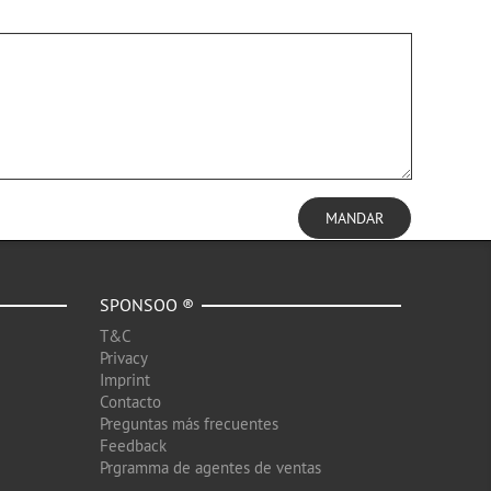
MANDAR
SPONSOO ®
T&C
Privacy
Imprint
Contacto
Preguntas más frecuentes
Feedback
Prgramma de agentes de ventas