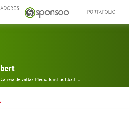
NADORES
PORTAFOLIO
bert
Carrera de vallas
,
Medio fond
,
Softball
...