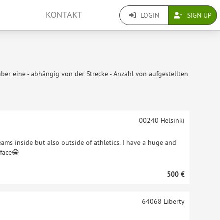
KONTAKT
LOGIN
SIGN UP
er eine - abhängig von der Strecke - Anzahl von aufgestellten
00240
Helsinki
eams inside but also outside of athletics. I have a huge and
 face😁
500 €
64068
Liberty