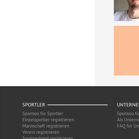
SPORTLER
UNTERN
Sponsoo für Sportler
Sponsoo f
Einzelsportler registrieren
Als Untern
Mannschaft registrieren
FAQ für U
Verein registrieren
Sportverband registrieren