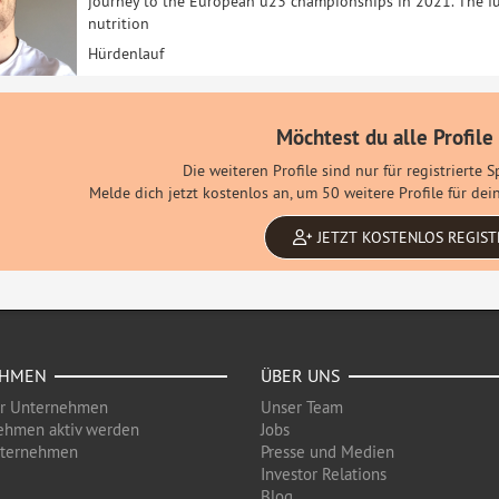
journey to the European u23 championships in 2021. The f
nutrition
Hürdenlauf
Möchtest du alle Profile
Die weiteren Profile sind nur für registrierte 
Melde dich jetzt kostenlos an, um 50 weitere Profile für d
JETZT KOSTENLOS REGIST
EHMEN
ÜBER UNS
ür Unternehmen
Unser Team
ehmen aktiv werden
Jobs
nternehmen
Presse und Medien
Investor Relations
Blog