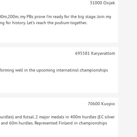
31000
Osijek
,200m, my PBs prove I’m ready for the big stage. Join my
ng for history. Let's reach the podium together.
695581
Karyavattom
rforming well in the upcoming internatinol championships
70600
Kuopio
hurdles) and futsal. 2 major medals in 400m hurdles (EC silver
m and 60m hurdles. Represented Finland in championships