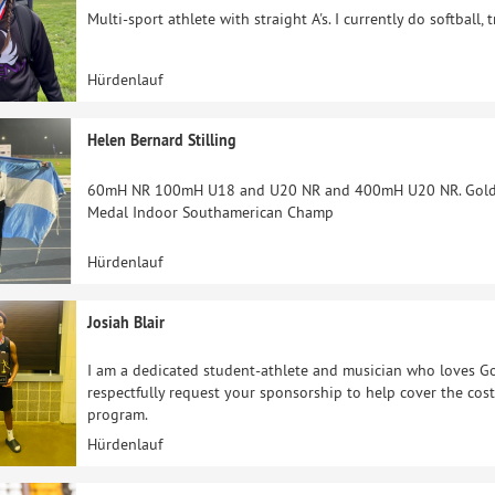
Multi-sport athlete with straight A's. I currently do softball, 
Hürdenlauf
Helen Bernard Stilling
60mH NR 100mH U18 and U20 NR and 400mH U20 NR. Gold 
Medal Indoor Southamerican Champ
Hürdenlauf
Josiah Blair
I am a dedicated student-athlete and musician who loves Go
respectfully request your sponsorship to help cover the cost
program.
Hürdenlauf