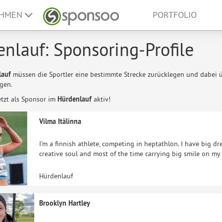
EHMEN
PORTFOLIO
nlauf: Sponsoring-Profile
lauf
müssen die Sportler eine bestimmte Strecke zurücklegen und dabei üb
gen.
etzt als Sponsor im
Hürdenlauf
aktiv!
Vilma Itälinna
I’m a finnish athlete, competing in heptathlon. I have big dr
creative soul and most of the time carrying big smile on my
Hürdenlauf
Brooklyn Hartley