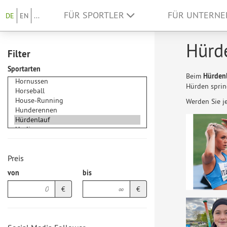
FÜR SPORTLER
FÜR UNTERN
DE
EN
...
Hürde
Filter
Sportarten
Beim
Hürden
Hürden sprin
Werden Sie j
Preis
von
bis
€
€