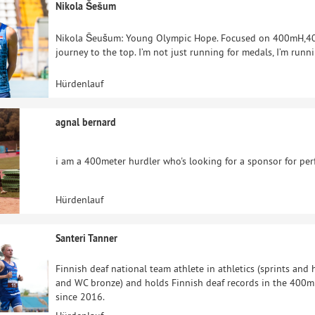
Nikola Šešum
Nikola Šeušum: Young Olympic Hope. Focused on 400mH,400m
journey to the top. I’m not just running for medals, I’m runni
Hürdenlauf
agnal bernard
i am a 400meter hurdler who's looking for a sponsor for pe
Hürdenlauf
Santeri Tanner
Finnish deaf national team athlete in athletics (sprints and 
and WC bronze) and holds Finnish deaf records in the 400
since 2016.