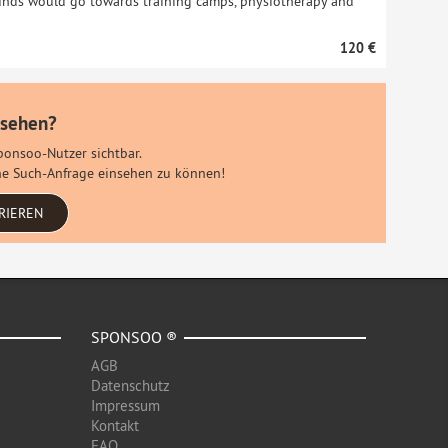
unds would go towards training camps, physiotherapy and
120 €
 sehen?
Sponsoo-Nutzer sichtbar.
eine Such-Anfrage einsehen zu können!
RIEREN
SPONSOO ®
AGB
Datenschutz
Impressum
Kontakt
FAQ