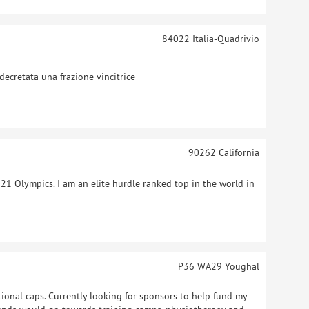
84022
Italia-Quadrivio
cretata una frazione vincitrice
90262
California
21 Olympics. I am an elite hurdle ranked top in the world in
P36 WA29
Youghal
tional caps. Currently looking for sponsors to help fund my