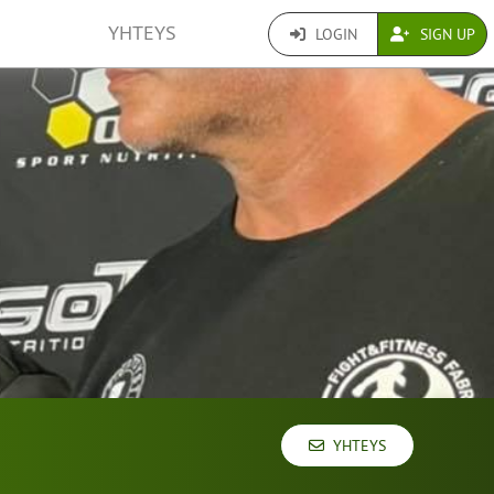
YHTEYS
LOGIN
SIGN UP
YHTEYS