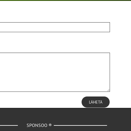
LÄHETÄ
SPONSOO ®