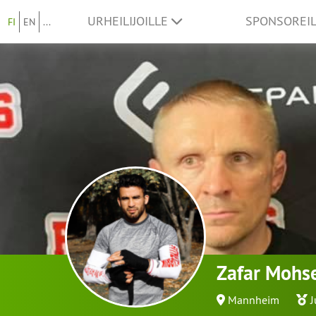
URHEILIJOILLE
SPONSOREI
FI
EN
...
Zafar Mohs
Mannheim
J