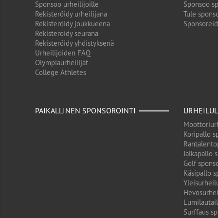
Sponsoo urheilijoille
Sponsoo sp
Rekisteröidy urheilijana
Tule sponso
Rekisteröidy joukkueena
Sponsorei
Rekisteröidy seurana
Rekisteröidy yhdistyksenä
Urheilijoiden FAQ
Olympiaurheilijat
College Athletes
PAIKALLINEN SPONSOROINTI
URHEILUL
Moottoriurh
Koripallo s
Rantalento
Jalkapallo 
Golf sponso
Käsipallo s
Yleisurheil
Hevosurhei
Lumilautail
Surffaus sp