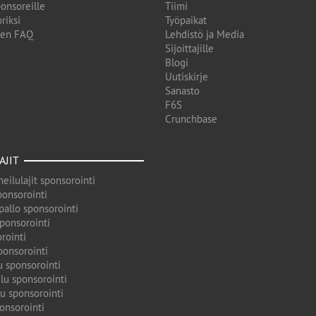
onsoreille
Tiimi
riksi
Työpaikat
den FAQ
Lehdistö ja Media
Sijoittajille
Blogi
Uutiskirje
Sanasto
F6S
Crunchbase
AJIT
eilulajit sponsorointi
ponsorointi
pallo sponsorointi
sponsorointi
rointi
ponsorointi
u sponsorointi
lu sponsorointi
u sponsorointi
onsorointi