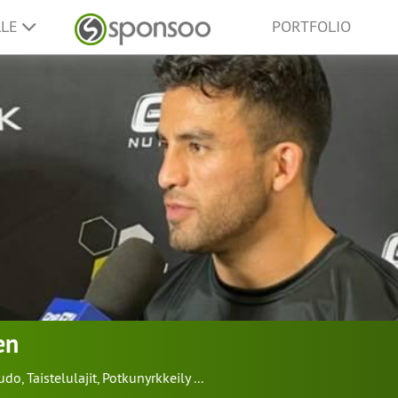
LLE
PORTFOLIO
en
udo
,
Taistelulajit
,
Potkunyrkkeily
...