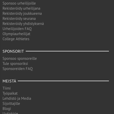
Sponsoo urheilijoille
Rekisteröidy urheilijana
Rekisteröidy joukkueena
Rekisteröidy seurana
Rekisteröidy yhdistyksenä
Urheilijoiden FAQ
Olympiaurheilijat
College Athletes
SPONSORIT
Sponsoo sponsoreille
Tule sponsoriksi
Sponsoreiden FAQ
MEISTÄ
Tiimi
Työpaikat
Lehdistö ja Media
Sijoittajille
Blogi
Uutiskirje