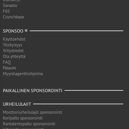
Sanasto
F6S
Crunchbase
SPONSOO ®
Käyttöehdot
Yksityisyys
Yritystiedot
Ota yhteyttä
FAQ
Palaute
Myyntiagenttiohjelma
PAIKALLINEN SPONSOROINTI
URHEILULAJIT
Moottoriurheilulajit sponsorointi
Koripallo sponsorointi
Rantalentopallo sponsorointi