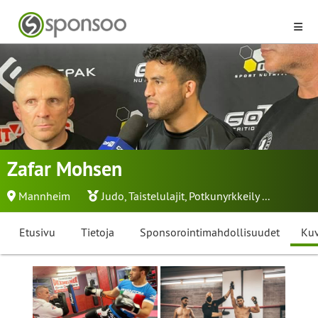
Zafar Mohsen
Mannheim
Judo
,
Taistelulajit
,
Potkunyrkkeily
...
Etusivu
Tietoja
Sponsorointimahdollisuudet
Kuv