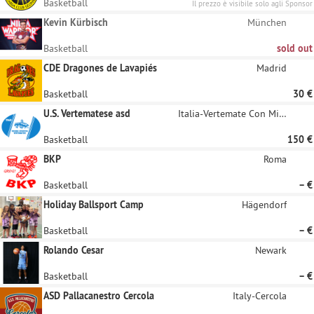
Basketball
Il prezzo è visibile solo agli Sponsor
registrati
Kevin Kürbisch
München
Basketball
sold out
CDE Dragones de Lavapiés
Madrid
Basketball
30 €
U.S. Vertematese asd
Italia-Vertemate Con Minoprio
Basketball
150 €
BKP
Roma
Basketball
– €
Holiday Ballsport Camp
Hägendorf
Basketball
– €
Rolando Cesar
Newark
Basketball
– €
ASD Pallacanestro Cercola
Italy-Cercola