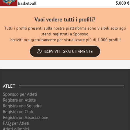
Basketball
5.000 €
Vuoi vedere tutti i profili?
Tutti i profili presenti sulla nostra piattaforma sono visibili solo agli
utenti registrati a Sponsoo.
Iscriviti ora gratuitamente per visualizzare più di 1.000 profili!
ISCRVIVITI GRATUITAMENTE
ATLETI
Sponsoo per Atleti
Registra un Atleta
Registra una Squadra
Registra un Club
Registra un Associazione
FAQ per Atleti
Atleti olimpici