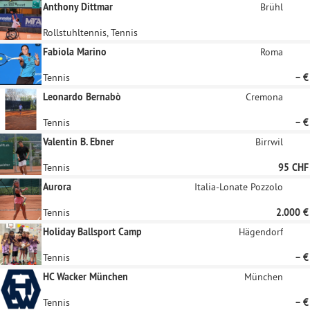
Anthony Dittmar
Brühl
Rollstuhltennis, Tennis
Fabiola Marino
Roma
Tennis
– €
Leonardo Bernabò
Cremona
Tennis
– €
Valentin B. Ebner
Birrwil
Tennis
95 CHF
Aurora
Italia-Lonate Pozzolo
Tennis
2.000 €
Holiday Ballsport Camp
Hägendorf
Tennis
– €
HC Wacker München
München
Tennis
– €