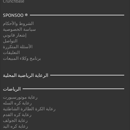
Crunchbase
SPONSOO ®
الشروط والأحكام
سياسة الخصوصية
إشعار قانوني
التواصل
الأسئلة المتكررة
التعليقات
برنامج وكلاء المبيعات
الرعاية الرياضية المحلية
الرياضات
رعاية موتورسبورت
رعاية كره السله
رعاية الكرة الطائرة الشاطئية
رعاية كره القدم
رعاية الجولف
رعاية كره اليد