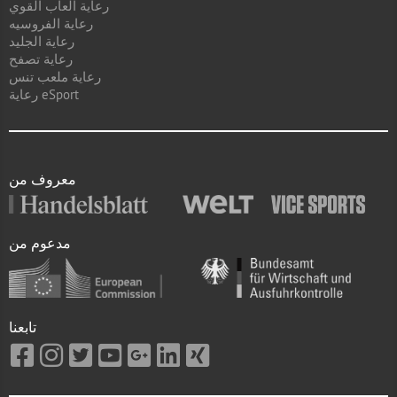
رعاية العاب القوي
رعاية الفروسيه
رعاية الجليد
رعاية تصفح
رعاية ملعب تنس
رعاية eSport
معروف من
مدعوم من
تابعنا