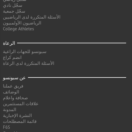
سجّل نادي
سجّل جمعية
الأسئلة المتكررة لدى الرياضيين
الرياضيون الأولمبيون
College Athletes
الرعاة
سبونسو للجهات الراعية
انضم كراع
الأسئلة المتكررة لدى الرعاة
عن سبونسو
فريق عملنا
الوضائف
صحافة واعلام
علاقات المستثمرين
المدونة
النشرة الإخبارية
قائمة المصطلحات
F6S