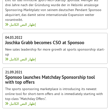
Exit für das finnische Sport-Tech-Startup Sponssa: Weniger als
drei Jahre nach der Gründung wurde der in Helsinki ansässige
Sponsoring-Marktplatz von seinem deutschen Pendant Sponsoo
akquiriert, das damit seine internationale Expansion weiter
vorantreibt.
إظهار النص الكامل
04.03.2022
Joschka Grabb becomes CSO at Sponsoo
New sales leadership for more growth at sports sponsorship start-
up
إظهار النص الكامل
21.09.2021
Sponsoo launches Matchday Sponsorship tool
with top offers
The sports sponsoring marketplace is introducing its newest
online tool for short-term offers and is immediately starting with
top-class "Matchday Offers".
إظهار النص الكامل