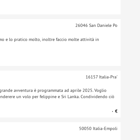
26046
San Daniele Po
 e lo pratico molto, inoltre faccio molte attività in
16157
Italia-Pra'
a grande avventura è programmata ad aprile 2025. Voglio
nderere un volo per felippine e Sri Lanka. Condividendo ciò
‏٠ €
50050
Italia-Empoli