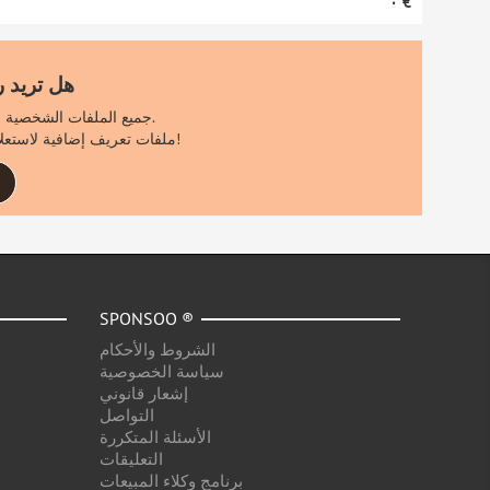
‏٠ €
هل تريد 
جميع الملفات الشخصية الأخرى مرئية فقط لمستخدمي سبونسو المسجلين.
اشترك الآن مجانًا لرؤية ٪count٪ ملفات تعريف إضافية لاستعلام البحث الخاص بك!
SPONSOO ®
الشروط والأحكام
سياسة الخصوصية
إشعار قانوني
التواصل
الأسئلة المتكررة
التعليقات
برنامج وكلاء المبيعات