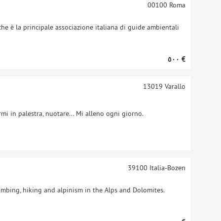
00100
Roma
che è la principale associazione italiana di guide ambientali
‏٥٠٠ €
13019
Varallo
mi in palestra, nuotare... Mi alleno ogni giorno.
39100
Italia-Bozen
limbing, hiking and alpinism in the Alps and Dolomites.