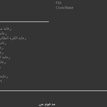
F6S
Crunchbase
رعاية م
رعاية
رعاية الكرة الطائر
رعاية
رع
رعا
رعاية ا
رعاي
ر
ر
رعاية
رعا
مدعوم من