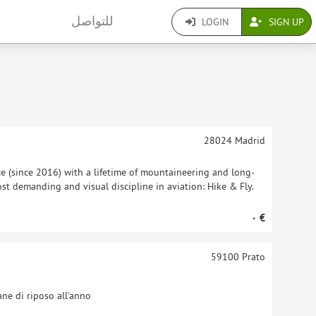
للتواصل
LOGIN
SIGN UP
28024
Madrid
ce (since 2016) with a lifetime of mountaineering and long-
ost demanding and visual discipline in aviation: Hike & Fly.
‏٠ €
59100
Prato
ne di riposo all'anno