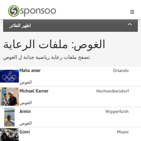
اظهر الفلاتر
الغوص: ملفات الرعاية
تصفح ملفات رعاية رياضية جذابة ل الغوص.
Maha amer
Orlando
الغوص
Michael Karner
Hochwolkersdorf
الغوص
Armin
Wipperfürth
الغوص
Ginni
Miami