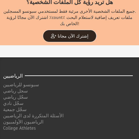
هل تريد رؤية كل الملفات الشخصية؟
جميع الملفات الشخصية الأخرى مرئية فقط لمستخدمي سبونسو المسجلين.
اشترك الآن مجانًا لرؤية ٪count٪ ملفات تعريف إضافية لاستعلام البحث
الخاص بك!
إشترك الآن مجانا
الرياضيين
سبونسو للرياضيين
سجل رياضي
سجّل رياضي
سجّل نادي
سجّل جمعية
الأسئلة المتكررة لدى الرياضيين
الرياضيون الأولمبيون
College Athletes