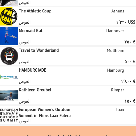
الغوص
The Athletic Coup
Athens
‏١٬٣٢٠ US$
الغوص
Mermaid Kat
Hannover
‏٢٥٠ €
الغوص
Travel to Wonderland
Müllheim
‏٥٠٠ €
الغوص
HAMBURGIADE
Hamburg
‏١٬٨٠٠ €
الغوص
Kathleen Greubel
Rimpar
‏١٥٠ €
الغوص
European Women's Outdoor
Laax
Summit in Flims Laax Falera
الغوص