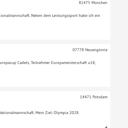
81475
München
ationalmannschaft. Neben dem Leistungssport habe ich ein
07778
Neuengönna
 Europacup Cadets, Teilnehmer Europameisterschaft u18,
14471
Potsdam
Nationalmannschaft. Mein Ziel: Olympia 2028.