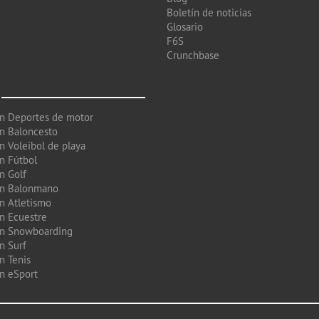
Boletín de noticias
Glosario
F6S
Crunchbase
en Deportes de motor
en Baloncesto
n Voleibol de playa
en Fútbol
n Golf
en Balonmano
en Atletismo
en Ecuestre
en Snowboarding
n Surf
n Tenis
en eSport