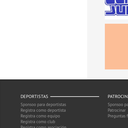
DEPORTISTAS
PATROCI
Sponsoo para deportistas
Sponsoo pa
Registra como deportista
Patrocinar
Registra como equipo
Preguntas 
Registra como club
Registra como asociación