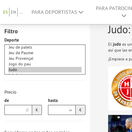
PARA PATROCI
PARA DEPORTISTAS
ES
EN
...
Judo:
Filtro
Deporte
El
judo
es un
así que las 
¡Empiece a p
Precio
de
hasta
€
€