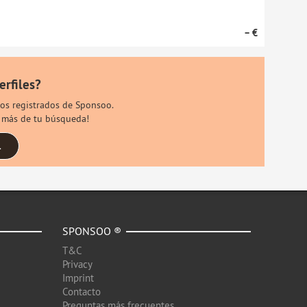
– €
erfiles?
rios registrados de Sponsoo.
s más de tu búsqueda!
.
SPONSOO ®
T&C
Privacy
Imprint
Contacto
Preguntas más frecuentes