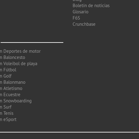
Boletín de noticias
Glosario
F6S
Crunchbase
en Deportes de motor
en Baloncesto
n Voleibol de playa
en Fútbol
n Golf
en Balonmano
en Atletismo
en Ecuestre
en Snowboarding
n Surf
n Tenis
en eSport