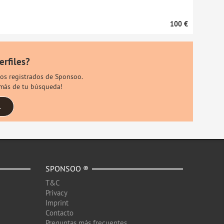
100 €
erfiles?
rios registrados de Sponsoo.
s más de tu búsqueda!
.
SPONSOO ®
T&C
Privacy
Imprint
Contacto
Preguntas más frecuentes