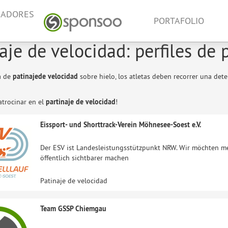
NADORES
PORTAFOLIO
aje de velocidad: perfiles de 
ca de
patinajede velocidad
sobre hielo, los atletas deben recorrer una det
atrocinar en el
partinaje de velocidad
!
Eissport- und Shorttrack-Verein Möhnesee-Soest e.V.
Der ESV ist Landesleistungsstützpunkt NRW. Wir möchten m
öffentlich sichtbarer machen
Patinaje de velocidad
Team GSSP Chiemgau