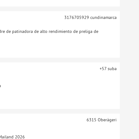
3176705929
cundinamarca
re de patinadora de alto rendimiento de preliga de
+57
suba
a
6315
Oberägeri
e Mailand 2026