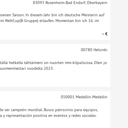
83093
Rosenheim-Bad Endorf, Oberbayern
hsenen Saison. In diesem Jahr bin ich deutsche Meisterin auf
m WeltCup(B-Gruppe) erlaufen. Momentan bin ich 16. im
– €
00780
Helsinki
 tällä hetkellä tähtäimeni on nuorten mm-kilpailuissa. Olen jo
 suomenmestari vuodelta 2023.
050001
Medellín-Medellin
de ser campeón mundial. Busco patrocinio para equipos,
na y representación positiva en eventos y redes sociales.