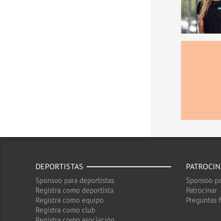
DEPORTISTAS
PATROCI
Sponsoo para deportistas
Sponsoo pa
Registra como deportista
Patrocinar
Registra como equipo
Preguntas 
Registra como club
Registra como asociación