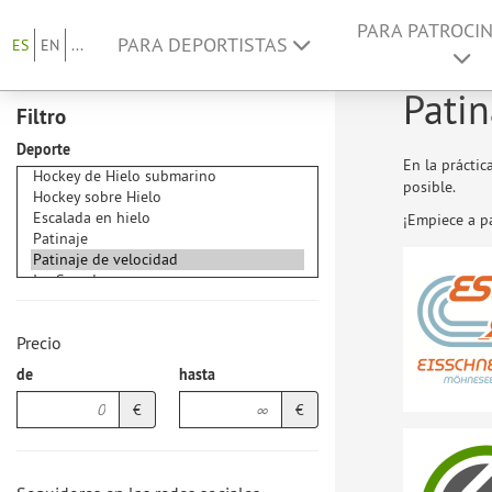
PARA PATROCI
PARA DEPORTISTAS
ES
EN
...
Patin
Filtro
Deporte
En la prácti
posible.
¡Empiece a p
Precio
de
hasta
€
€