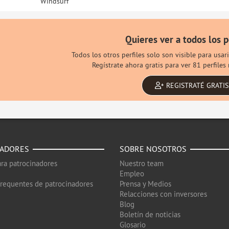
Windsurf
Quieres ver a todos los p
Todos los otros perfiles solo son visible para usa
Regístrate ahora gratis para ver 81 perfile
REGISTRATÉ GRATIS
NADORES
SOBRE NOSOTROS
ra patrocinadores
Nuestro team
Empleo
frequentes de patrocinadores
Prensa y Medios
Relacciones con inversores
Blog
Boletín de noticias
Glosario