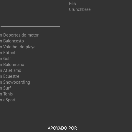
F6S
Crunchbase
en Deportes de motor
en Baloncesto
n Voleibol de playa
en Fútbol
n Golf
en Balonmano
en Atletismo
en Ecuestre
en Snowboarding
n Surf
n Tenis
en eSport
APOYADO POR