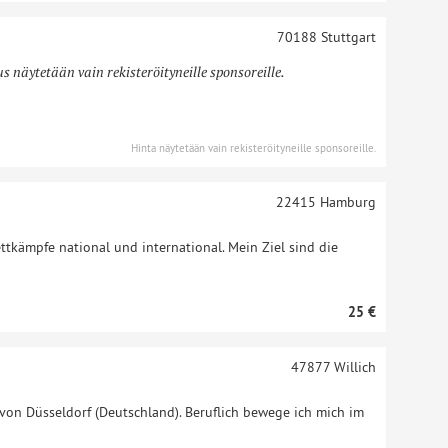
70188
Stuttgart
 näytetään vain rekisteröityneille sponsoreille.
Hinta näytetään vain rekisteröityneille sponsoreille.
22415
Hamburg
ttkämpfe national und international. Mein Ziel sind die
25 €
47877
Willich
 von Düsseldorf (Deutschland). Beruflich bewege ich mich im