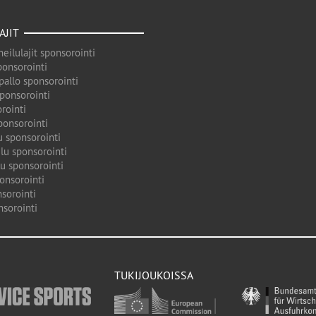
AJIT
eilulajit sponsorointi
ponsorointi
pallo sponsorointi
sponsorointi
rointi
ponsorointi
u sponsorointi
lu sponsorointi
u sponsorointi
onsorointi
sorointi
nsorointi
TUKIJOUKOISSA