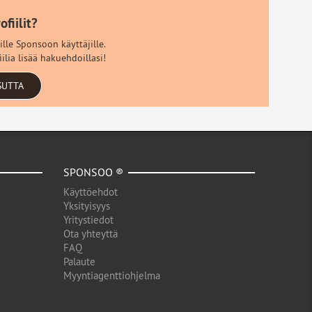
fiilit?
ille Sponsoon käyttäjille.
ilia lisää hakuehdoillasi!
SUTTA
SPONSOO ®
Käyttöehdot
Yksityisyys
Yritystiedot
Ota yhteyttä
FAQ
Palaute
Myyntiagenttiohjelma