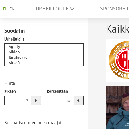
URHEILIJOILLE
SPONSOREI
FI
EN
...
Kaikk
Suodatin
Urheilulajit
Hinta
alkaen
korkeintaan
€
€
Sosiaalisen median seuraajat