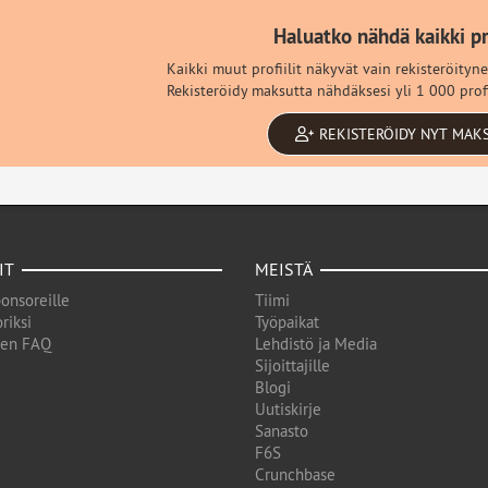
Haluatko nähdä kaikki pro
Kaikki muut profiilit näkyvät vain rekisteröityne
Rekisteröidy maksutta nähdäksesi yli 1 000 profi
REKISTERÖIDY NYT MAK
IT
MEISTÄ
onsoreille
Tiimi
riksi
Työpaikat
den FAQ
Lehdistö ja Media
Sijoittajille
Blogi
Uutiskirje
Sanasto
F6S
Crunchbase