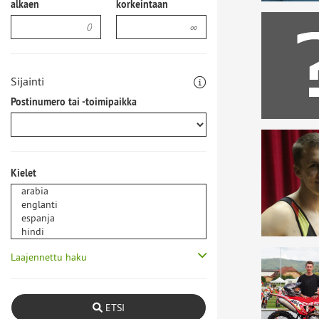
alkaen
korkeintaan
Sijainti
Postinumero tai -toimipaikka
Kielet
Laajennettu haku
ETSI