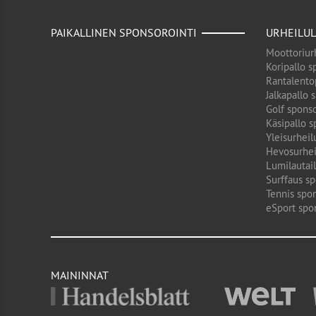
PAIKALLINEN SPONSOROINTI
URHEILUL
Moottoriurh
Koripallo s
Rantalento
Jalkapallo 
Golf sponso
Käsipallo s
Yleisurheil
Hevosurhei
Lumilautail
Surffaus sp
Tennis spon
eSport spo
MAININNAT