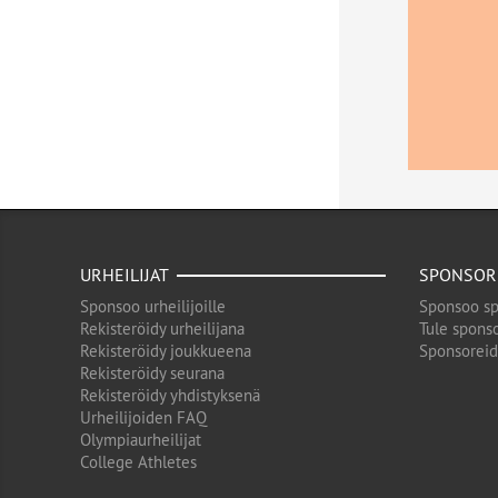
URHEILIJAT
SPONSOR
Sponsoo urheilijoille
Sponsoo sp
Rekisteröidy urheilijana
Tule sponso
Rekisteröidy joukkueena
Sponsorei
Rekisteröidy seurana
Rekisteröidy yhdistyksenä
Urheilijoiden FAQ
Olympiaurheilijat
College Athletes