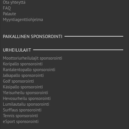
Ota yhteyttä
FAQ
Palaute
Myyntiagenttiohjelma
PAIKALLINEN SPONSOROINTI
URHEILULAJIT
Moottoriurheilulajit sponsorointi
Koripallo sponsorointi
Rantalentopallo sponsorointi
Jalkapallo sponsorointi
Golf sponsorointi
Käsipallo sponsorointi
Yleisurheilu sponsorointi
Hevosurheilu sponsorointi
Lumilautailu sponsorointi
Surffaus sponsorointi
Tennis sponsorointi
eSport sponsorointi