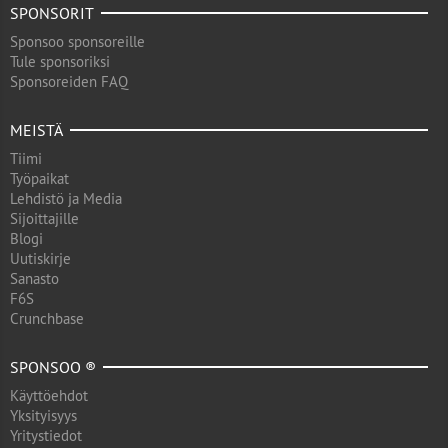
SPONSORIT
Sponsoo sponsoreille
Tule sponsoriksi
Sponsoreiden FAQ
MEISTÄ
Tiimi
Työpaikat
Lehdistö ja Media
Sijoittajille
Blogi
Uutiskirje
Sanasto
F6S
Crunchbase
SPONSOO ®
Käyttöehdot
Yksityisyys
Yritystiedot