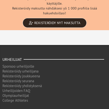
käyttäjille.
Rekisteröidy maksutta nähdäksesi yli 1 000 profiilia lisää
hakuehdoillasi!
REKISTERÖIDY NYT MAKSUTTA
URHEILIJAT
Sponsoo urheilijoille
Rekisteröidy urheilijana
Rekisteröidy joukkueena
Rekisteröidy seurana
Rekisteröidy yhdistyksenä
Urheilijoiden FAQ
Olympiaurheilijat
College Athletes