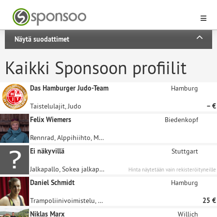
Näytä suodattimet
Kaikki Sponsoon profiilit
Das Hamburger Judo-Team
Hamburg
Taistelulajit, Judo
– €
Felix Wiemers
Biedenkopf
Rennrad, Alppihiihto, Maastopyörä, Telinevoimistelu, Freestylehiiho
Ei näkyvillä
Stuttgart
Jalkapallo, Sokea jalkapallo, Futsal
Hinta näytetään vain rekisteröityneille
sponsoreille.
Daniel Schmidt
Hamburg
Trampoliinivoimistelu, Voimistelu
25 €
Niklas Marx
Willich