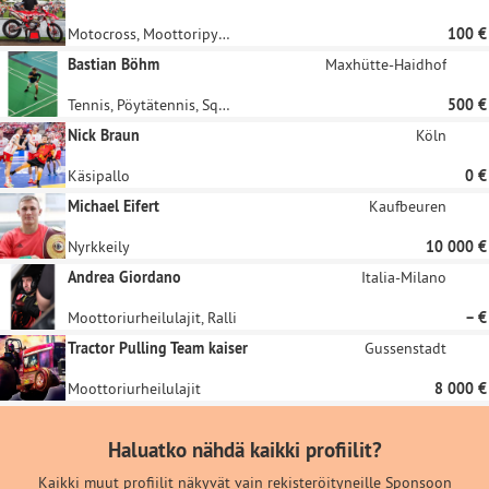
Motocross, Moottoripyöräily, Cycle Ball, Moottoriurheilulajit
100 €
Bastian Böhm
Maxhütte-Haidhof
Tennis, Pöytätennis, Squash, Racketlon, Sulkapallo
500 €
Nick Braun
Köln
Käsipallo
0 €
Michael Eifert
Kaufbeuren
Nyrkkeily
10 000 €
Andrea Giordano
Italia-Milano
Moottoriurheilulajit, Ralli
– €
Tractor Pulling Team kaiser
Gussenstadt
Moottoriurheilulajit
8 000 €
Haluatko nähdä kaikki profiilit?
Kaikki muut profiilit näkyvät vain rekisteröityneille Sponsoon