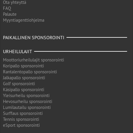
Ota yhteyttä
FAQ
Palaute
Myyntiagenttiohjelma
PAIKALLINEN SPONSOROINTI
URHEILULAJIT
Moottoriurheilulajit sponsorointi
Koripallo sponsorointi
Rantalentopallo sponsorointi
Jalkapallo sponsorointi
Golf sponsorointi
Käsipallo sponsorointi
Yleisurheilu sponsorointi
Hevosurheilu sponsorointi
Lumilautailu sponsorointi
Surffaus sponsorointi
Tennis sponsorointi
eSport sponsorointi