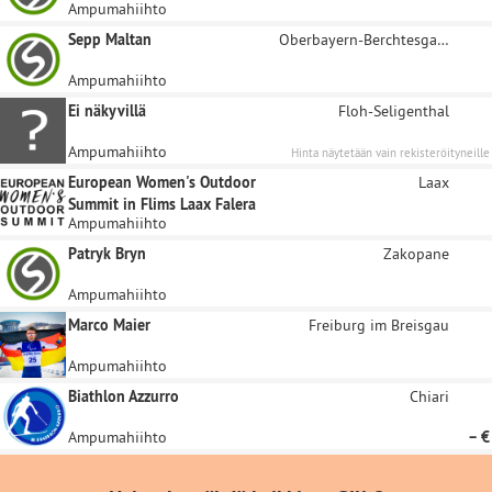
Ampumahiihto
Sepp Maltan
Oberbayern-Berchtesgaden
Ampumahiihto
Ei näkyvillä
Floh-Seligenthal
Ampumahiihto
Hinta näytetään vain rekisteröityneille
sponsoreille.
European Women's Outdoor
Laax
Summit in Flims Laax Falera
Ampumahiihto
Patryk Bryn
Zakopane
Ampumahiihto
Marco Maier
Freiburg im Breisgau
Ampumahiihto
Biathlon Azzurro
Chiari
Ampumahiihto
– €