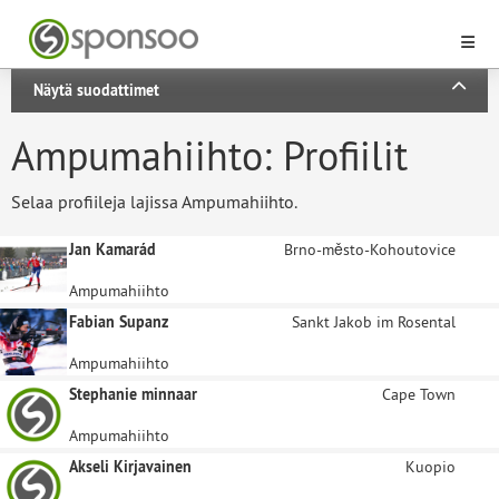
Näytä suodattimet
Ampumahiihto: Profiilit
Selaa profiileja lajissa Ampumahiihto.
Jan Kamarád
Brno-město-Kohoutovice
Ampumahiihto
Fabian Supanz
Sankt Jakob im Rosental
Ampumahiihto
Stephanie minnaar
Cape Town
Ampumahiihto
Akseli Kirjavainen
Kuopio