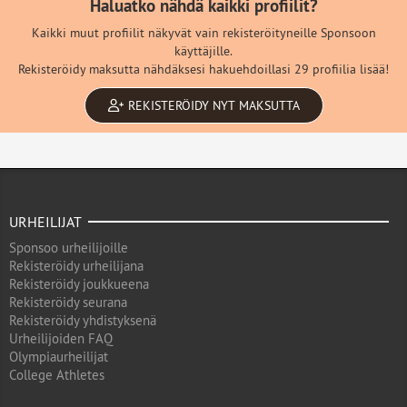
Haluatko nähdä kaikki profiilit?
Kaikki muut profiilit näkyvät vain rekisteröityneille Sponsoon
käyttäjille.
Rekisteröidy maksutta nähdäksesi hakuehdoillasi 29 profiilia lisää!
REKISTERÖIDY NYT MAKSUTTA
URHEILIJAT
Sponsoo urheilijoille
Rekisteröidy urheilijana
Rekisteröidy joukkueena
Rekisteröidy seurana
Rekisteröidy yhdistyksenä
Urheilijoiden FAQ
Olympiaurheilijat
College Athletes