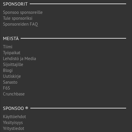
SPONSORIT
Sponsoo sponsoreille
Tule sponsoriksi
Sponsoreiden FAQ
MEISTÄ
Tiimi
Työpaikat
Lehdistö ja Media
Sijoittajille
Blogi
Uutiskirje
Sanasto
F6S
Crunchbase
SPONSOO ®
Käyttöehdot
Yksityisyys
Yritystiedot