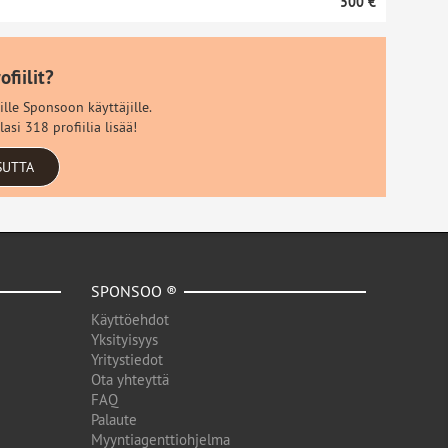
500 €
fiilit?
ille Sponsoon käyttäjille.
si 318 profiilia lisää!
SUTTA
SPONSOO ®
Käyttöehdot
Yksityisyys
Yritystiedot
Ota yhteyttä
FAQ
Palaute
Myyntiagenttiohjelma