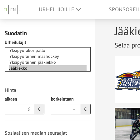
URHEILIJOILLE
SPONSOREI
FI
EN
...
Jääki
Suodatin
Urheilulajit
Selaa pro
Hinta
alkaen
korkeintaan
€
€
Sosiaalisen median seuraajat