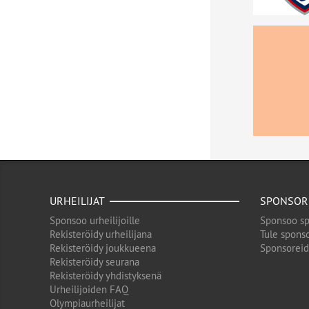
URHEILIJAT
SPONSOR
Sponsoo urheilijoille
Sponsoo sp
Rekisteröidy urheilijana
Tule sponso
Rekisteröidy joukkueena
Sponsorei
Rekisteröidy seurana
Rekisteröidy yhdistyksenä
Urheilijoiden FAQ
Olympiaurheilijat