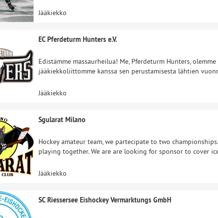
Jääkiekko
EC Pferdeturm Hunters e.V.
Edistämme massaurheilua! Me, Pferdeturm Hunters, olemme no
jääkiekkoliittomme kanssa sen perustamisesta lähtien vuonn
Jääkiekko
Sgularat Milano
Hockey amateur team, we partecipate to two championships.
playing together. We are are looking for sponsor to cover ice
Jääkiekko
SC Riessersee Eishockey Vermarktungs GmbH