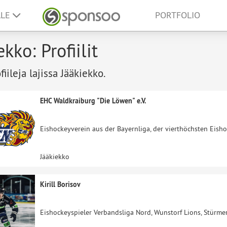
LLE
PORTFOLIO
ekko: Profiilit
fiileja lajissa Jääkiekko.
EHC Waldkraiburg "Die Löwen" e.V.
Eishockeyverein aus der Bayernliga, der vierthöchsten Eish
Jääkiekko
Kirill Borisov
Eishockeyspieler Verbandsliga Nord, Wunstorf Lions, Stürme