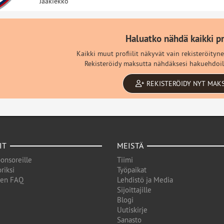
Jääkiekko
Haluatko nähdä kaikki pro
Kaikki muut profiilit näkyvät vain rekisteröityne
Rekisteröidy maksutta nähdäksesi hakuehdoilla
REKISTERÖIDY NYT MAK
IT
MEISTÄ
onsoreille
Tiimi
riksi
Työpaikat
den FAQ
Lehdistö ja Media
Sijoittajille
Blogi
Uutiskirje
Sanasto