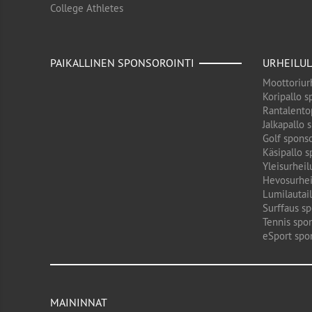
College Athletes
PAIKALLINEN SPONSOROINTI
URHEILUL
Moottoriurh
Koripallo s
Rantalento
Jalkapallo 
Golf sponso
Käsipallo s
Yleisurheil
Hevosurhei
Lumilautail
Surffaus sp
Tennis spon
eSport spo
MAININNAT