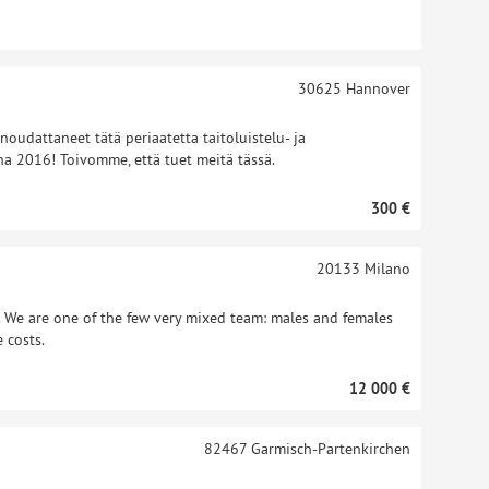
30625
Hannover
udattaneet tätä periaatetta taitoluistelu- ja
a 2016! Toivomme, että tuet meitä tässä.
300 €
20133
Milano
 We are one of the few very mixed team: males and females
 costs.
12 000 €
82467
Garmisch-Partenkirchen