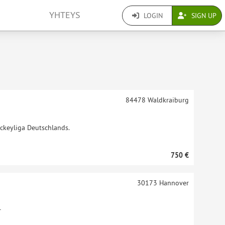
YHTEYS
LOGIN
SIGN UP
84478
Waldkraiburg
ockeyliga Deutschlands.
750 €
30173
Hannover
r