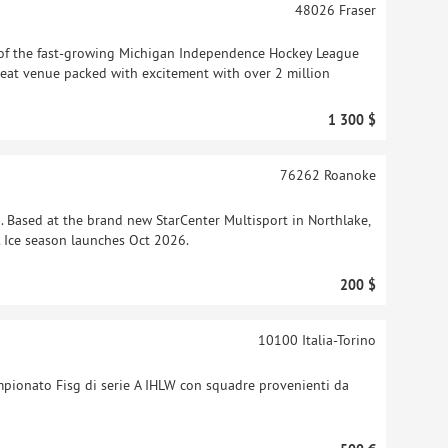
48026
Fraser
f the fast-growing Michigan Independence Hockey League
-seat venue packed with excitement with over 2 million
1 300 $
76262
Roanoke
Based at the brand new StarCenter Multisport in Northlake,
ic. Ice season launches Oct 2026.
200 $
10100
Italia-Torino
mpionato Fisg di serie A IHLW con squadre provenienti da