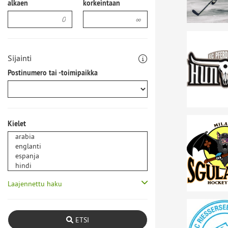
alkaen
korkeintaan
Sijainti
Postinumero tai -toimipaikka
Kielet
Laajennettu haku
ETSI