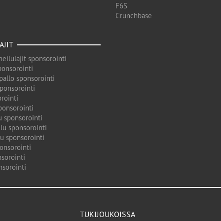
F6S
Crunchbase
AJIT
eilulajit sponsorointi
ponsorointi
pallo sponsorointi
sponsorointi
rointi
ponsorointi
u sponsorointi
lu sponsorointi
u sponsorointi
onsorointi
sorointi
nsorointi
TUKIJOUKOISSA