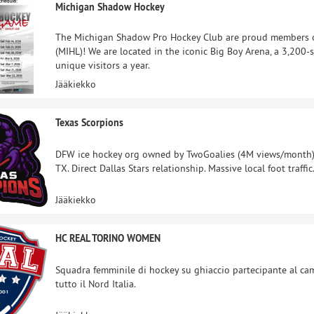
Michigan Shadow Hockey
The Michigan Shadow Pro Hockey Club are proud members o
(MIHL)! We are located in the iconic Big Boy Arena, a 3,200
unique visitors a year.
Jääkiekko
Texas Scorpions
DFW ice hockey org owned by TwoGoalies (4M views/month). 
TX. Direct Dallas Stars relationship. Massive local foot traff
Jääkiekko
HC REAL TORINO WOMEN
Squadra femminile di hockey su ghiaccio partecipante al ca
tutto il Nord Italia.