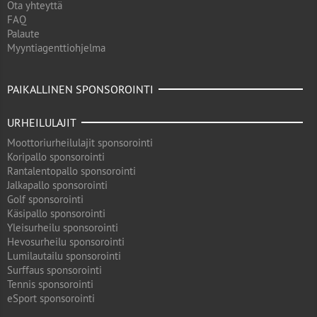
Ota yhteyttä
FAQ
Palaute
Myyntiagenttiohjelma
PAIKALLINEN SPONSOROINTI
URHEILULAJIT
Moottoriurheilulajit sponsorointi
Koripallo sponsorointi
Rantalentopallo sponsorointi
Jalkapallo sponsorointi
Golf sponsorointi
Käsipallo sponsorointi
Yleisurheilu sponsorointi
Hevosurheilu sponsorointi
Lumilautailu sponsorointi
Surffaus sponsorointi
Tennis sponsorointi
eSport sponsorointi