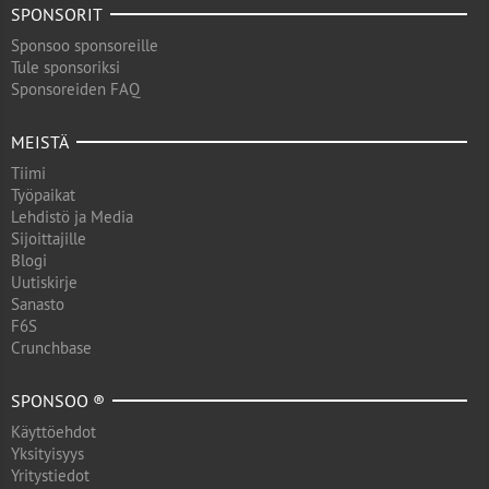
SPONSORIT
Sponsoo sponsoreille
Tule sponsoriksi
Sponsoreiden FAQ
MEISTÄ
Tiimi
Työpaikat
Lehdistö ja Media
Sijoittajille
Blogi
Uutiskirje
Sanasto
F6S
Crunchbase
SPONSOO ®
Käyttöehdot
Yksityisyys
Yritystiedot