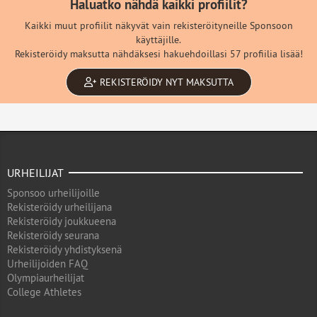
Haluatko nähdä kaikki profiilit?
Kaikki muut profiilit näkyvät vain rekisteröityneille Sponsoon
käyttäjille.
Rekisteröidy maksutta nähdäksesi hakuehdoillasi 57 profiilia lisää!
REKISTERÖIDY NYT MAKSUTTA
URHEILIJAT
Sponsoo urheilijoille
Rekisteröidy urheilijana
Rekisteröidy joukkueena
Rekisteröidy seurana
Rekisteröidy yhdistyksenä
Urheilijoiden FAQ
Olympiaurheilijat
College Athletes