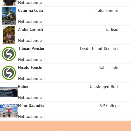
Hiihtoalpinismi
Caterina Cossi
Italia-sondrio
Hiihtoalpinismi
Andie Cornish
Jackson
Hiihtoalpinismi
Tilman Pensler
Deutschland-Kempten
Hiihtoalpinismi
Nicolò Fanchi
Italia-Teglio
Hiihtoalpinismi
Ruben
Uesslingen-Buch
Hiihtoalpinismi
Mihir Daundkar
S.P. College
Hiihtoalpinismi