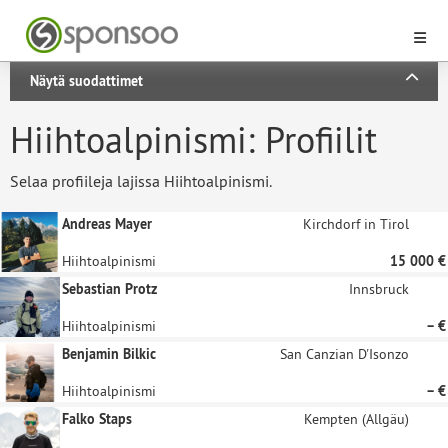
Näytä suodattimet
Hiihtoalpinismi: Profiilit
Selaa profiileja lajissa Hiihtoalpinismi.
Andreas Mayer
Kirchdorf in Tirol
Hiihtoalpinismi
15 000 €
Sebastian Protz
Innsbruck
Hiihtoalpinismi
– €
Benjamin Bilkic
San Canzian D'Isonzo
Hiihtoalpinismi
– €
Falko Staps
Kempten (Allgäu)