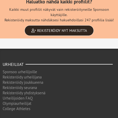
Haluatko nähdä kaikki profiilit?
Kaikki muut profiilit näkyvät vain rekisteröityneille Sponsoon
käyttäjille.
Rekisteröidy maksutta nähdäksesi hakuehdoillasi 247 profiilia lisää!
REKISTERÖIDY NYT MAKSUTTA
URHEILIJAT
Sponsoo urheilijoille
Rekisteröidy urheilijana
Rekisteröidy joukkueena
Rekisteröidy seurana
Rekisteröidy yhdistyksenä
Urheilijoiden FAQ
Olympiaurheilijat
College Athletes