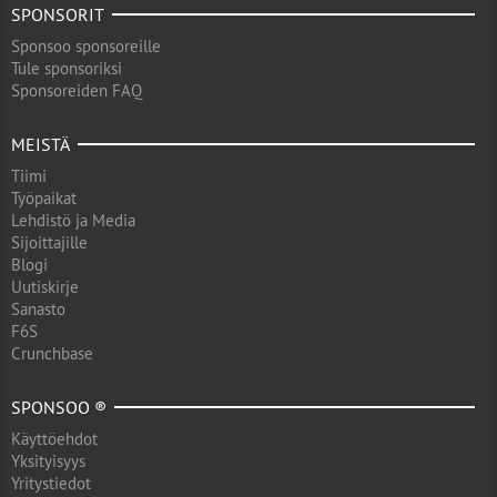
SPONSORIT
Sponsoo sponsoreille
Tule sponsoriksi
Sponsoreiden FAQ
MEISTÄ
Tiimi
Työpaikat
Lehdistö ja Media
Sijoittajille
Blogi
Uutiskirje
Sanasto
F6S
Crunchbase
SPONSOO ®
Käyttöehdot
Yksityisyys
Yritystiedot