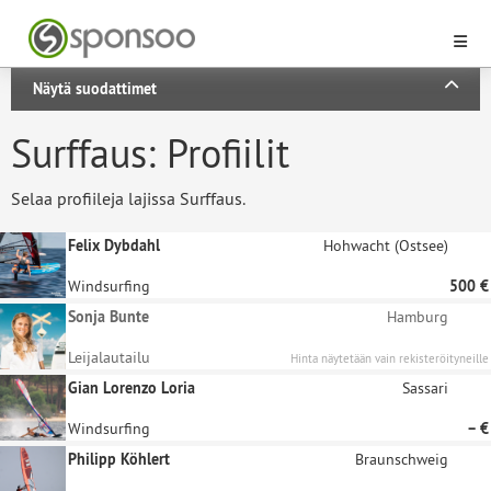
Näytä suodattimet
Surffaus: Profiilit
Selaa profiileja lajissa Surffaus.
Felix Dybdahl
Hohwacht (Ostsee)
Windsurfing
500 €
Sonja Bunte
Hamburg
Leijalautailu
Hinta näytetään vain rekisteröityneille
sponsoreille.
Gian Lorenzo Loria
Sassari
Windsurfing
– €
Philipp Köhlert
Braunschweig