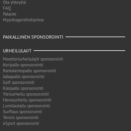
Ota yhteyttä
FAQ
Palaute
Myyntiagenttiohjelma
PAIKALLINEN SPONSOROINTI
URHEILULAJIT
Moottoriurheilulajit sponsorointi
Koripallo sponsorointi
Rantalentopallo sponsorointi
Jalkapallo sponsorointi
Golf sponsorointi
Käsipallo sponsorointi
Yleisurheilu sponsorointi
Hevosurheilu sponsorointi
Lumilautailu sponsorointi
Surffaus sponsorointi
Tennis sponsorointi
eSport sponsorointi