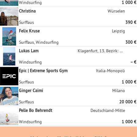
Windsurfing
1 000 €
Christina
Würselen
Surffaus
390 €
Felix Kruse
Leipzig
Surffaus, Windsurfing
300 €
Lukas Lam
Klagenfurt, 13. Bezirk: Viktring
Windsurfing
– €
Epic | Extreme Sports Gym
Italia-Monopoli
Surffaus
1 000 €
Ginger Caimi
Milano
Surffaus
20 000 €
Pelle Bo Behrendt
Deutschland-Mitte
Windsurfing
1 000 €