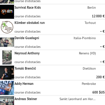
course d'obstacles
Survival Race Kids
Berlin
course d'obstacles
12 000 €
Klimber obstakel run
Torhout
course d'obstacles
– €
Davide Guadagni
Italia-Piombino
course d'obstacles
– €
Neyroud Anthony
Renens (VD)
course d'obstacles
– €
Tomáš Brenčič
Dietlikon
course d'obstacles
200 €
Addy Herman
Pembroke
course d'obstacles
600 $US
Andreas Steiner
Sankt Leonhard am Hornerwald