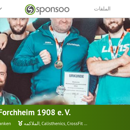
الملفات
Forchheim 1908 e. V.
...
CrossFit
,
Calisthenics
,
الملاكمه
ranken