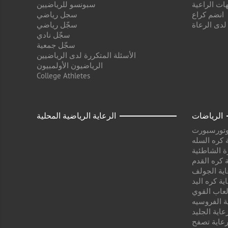
ات الراعية
سبونسو للرياضيين
انضم كراع
سجل رياضي
 لدى الرعاة
سجّل رياضي
سجّل نادي
سجّل جمعية
الأسئلة المتكررة لدى الرياضيين
الرياضيون الأولمبيون
College Athletes
الرياضات
الرعاية الرياضية المحلية
وتورسبورت
 كره السله
ة الشاطئية
 كره القدم
اية الجولف
ية كره اليد
لعاب القوي
ة الفروسيه
عاية الجليد
عاية تصفح