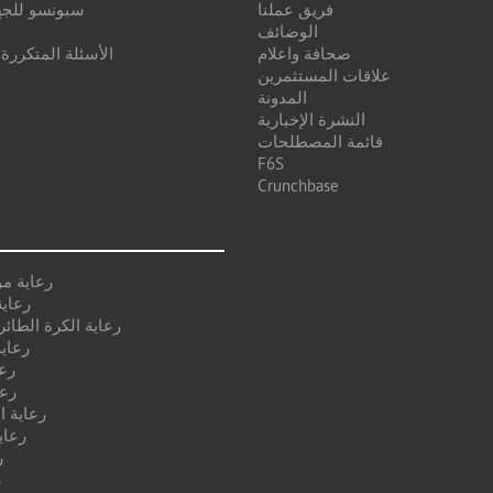
فريق عملنا
سبونسو للجه
الوضائف
صحافة واعلام
الأسئلة المتكررة
علاقات المستثمرين
المدونة
النشرة الإخبارية
قائمة المصطلحات
F6S
Crunchbase
رعاية م
رعاية
رعاية الكرة الطائر
رعاية
رع
رعا
رعاية ا
رعاي
ر
ر