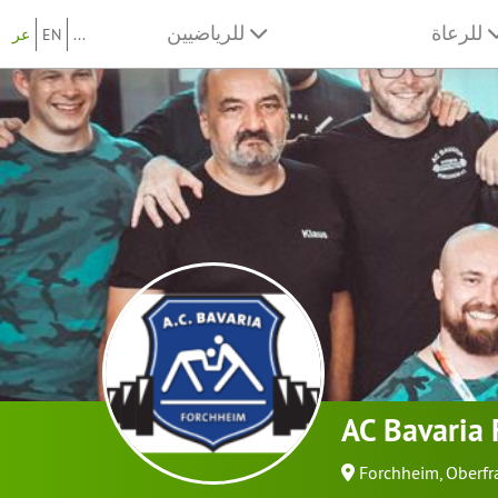
للرعاة
للرياضيين
...
EN
عر
AC Bavaria 
Forchheim, Oberf