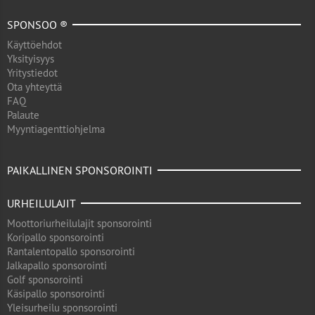
SPONSOO ®
Käyttöehdot
Yksityisyys
Yritystiedot
Ota yhteyttä
FAQ
Palaute
Myyntiagenttiohjelma
PAIKALLINEN SPONSOROINTI
URHEILULAJIT
Moottoriurheilulajit sponsorointi
Koripallo sponsorointi
Rantalentopallo sponsorointi
Jalkapallo sponsorointi
Golf sponsorointi
Käsipallo sponsorointi
Yleisurheilu sponsorointi