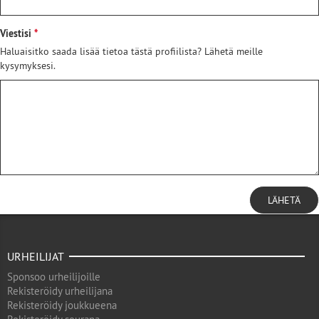
Viestisi
Haluaisitko saada lisää tietoa tästä profiilista? Lähetä meille
kysymyksesi.
LÄHETÄ
URHEILIJAT
Sponsoo urheilijoille
Rekisteröidy urheilijana
Rekisteröidy joukkueena