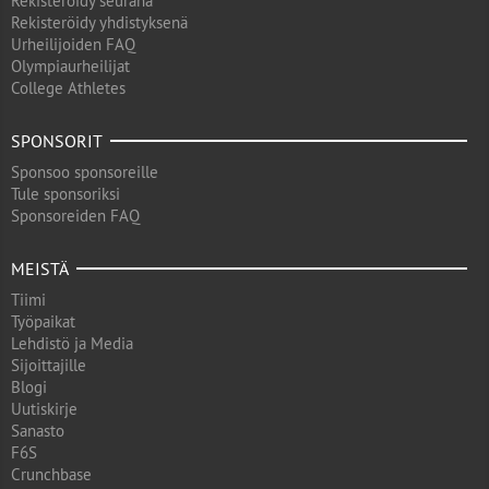
Rekisteröidy seurana
Rekisteröidy yhdistyksenä
Urheilijoiden FAQ
Olympiaurheilijat
College Athletes
SPONSORIT
Sponsoo sponsoreille
Tule sponsoriksi
Sponsoreiden FAQ
MEISTÄ
Tiimi
Työpaikat
Lehdistö ja Media
Sijoittajille
Blogi
Uutiskirje
Sanasto
F6S
Crunchbase