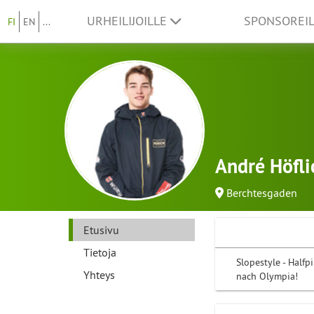
URHEILIJOILLE
SPONSOREI
FI
EN
...
André Höfli
Berchtesgaden
Etusivu
Tietoja
Slopestyle - Half
Yhteys
nach Olympia!