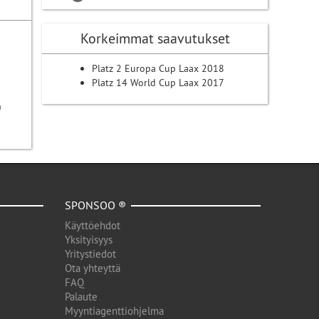
Korkeimmat saavutukset
Platz 2 Europa Cup Laax 2018
Platz 14 World Cup Laax 2017
n
SPONSOO ®
Käyttöehdot
Yksityisyys
Yritystiedot
Ota yhteyttä
FAQ
Palaute
Myyntiagenttiohjelma