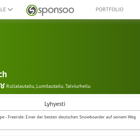
LLE
PORTFOLIO
ch
Rullalautailu
,
Lumilautailu
,
Talviurheilu
Lyhyesti
pipe - Freeride: Einer der besten deutschen Snowboarder auf seinem Weg