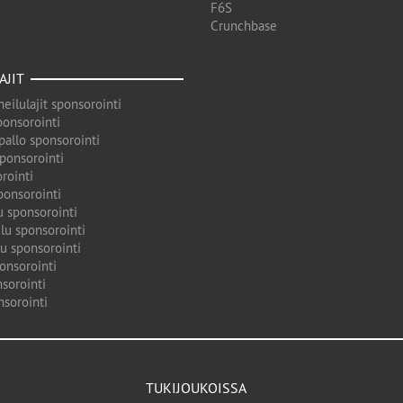
F6S
Crunchbase
AJIT
eilulajit sponsorointi
ponsorointi
pallo sponsorointi
sponsorointi
rointi
ponsorointi
u sponsorointi
lu sponsorointi
u sponsorointi
onsorointi
sorointi
nsorointi
TUKIJOUKOISSA