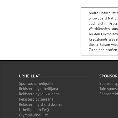
André Höflich ist
Snowboard National
auch viel im Freer
Wettkämpfen, sond
An den Olympisch
Kreuzbandrisses n
dieser Saison wied
Zu seinen großen
URHEILIJAT
SPONSOR
Sponsoo urheilijoille
Sponsoo sp
Rekisteröidy urheilijana
Tule sponso
Rekisteröidy joukkueena
Sponsorei
Rekisteröidy seurana
Rekisteröidy yhdistyksenä
Urheilijoiden FAQ
Olympiaurheilijat