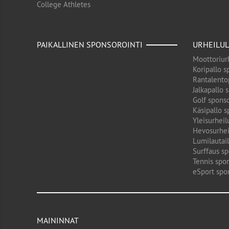
College Athletes
PAIKALLINEN SPONSOROINTI
URHEILUL
Moottoriurh
Koripallo s
Rantalento
Jalkapallo 
Golf sponso
Käsipallo s
Yleisurheil
Hevosurhei
Lumilautail
Surffaus sp
Tennis spon
eSport spo
MAININNAT