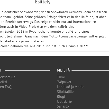
Esittely
 ein deutscher Snowboarder, der zu Snowboard Germany - dem deutschen
team - gehört. Seine größten Erfolge feiert er in der Halfpipe, ist aber
ide-Bereich unterwegs. Das zeigt er nicht nur auf internationalen
ern auch in Video-Projekten wie dem #allt4rrain.
en Spielen 2018 in Pyeongchang konnte er auf Grund eines
icht teilnehmen. Ganz nach dem Motto #comebackstronger will er jetzt i
er stärker als je zuvor starten.
 Zielen gehören die WM 2019 und natürlich Olympia 2022!
IT
MEISTÄ
onsoreille
Tiimi
riksi
Työpaikat
den FAQ
Lehdistö ja Media
Sijoittajille
Blogi
Uutiskirje
Sanasto