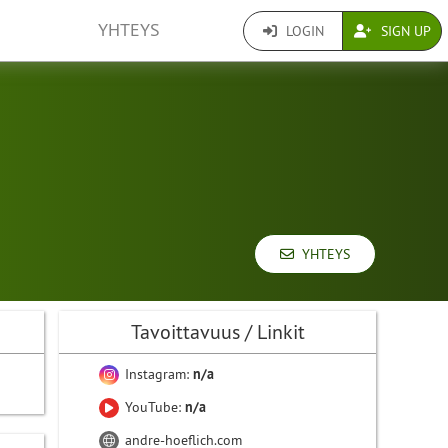
YHTEYS
LOGIN
SIGN UP
YHTEYS
Tavoittavuus / Linkit
Instagram:
n/a
YouTube:
n/a
andre-hoeflich.com