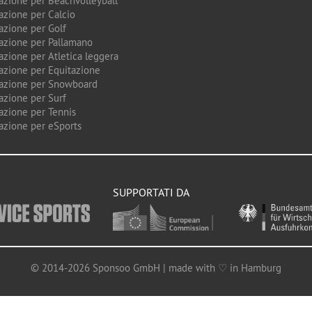
azione per Beachvolleyball
azione per Calcio
azione per Golf
azione per Pallamano
azione per Atletica leggera
azione per Equitazione
azione per Snowboard
azione per Surf
azione per Tennis
azione per eSports
SUPPORTATI DA
© 2014-2026 Sponsoo GmbH | made with ♡ in Hamburg