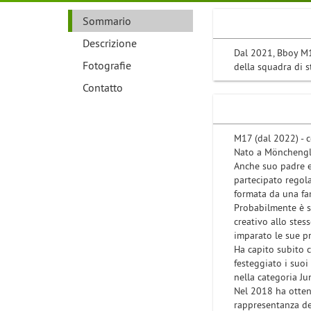
Sommario
Descrizione
Dal 2021, Bboy M1
Fotografie
della squadra di s
Contatto
M17 (dal 2022) - c
Nato a Mönchengl
Anche suo padre e
partecipato regol
formata da una fam
Probabilmente è s
creativo allo stes
imparato le sue pr
Ha capito subito c
festeggiato i suoi
nella categoria Ju
Nel 2018 ha otten
rappresentanza de