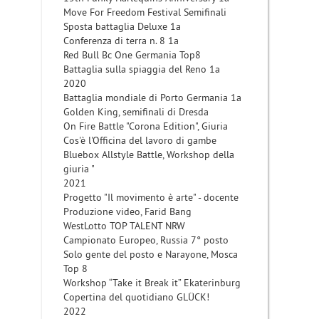
Move For Freedom Festival Semifinali
Sposta battaglia Deluxe 1a
Conferenza di terra n. 8 1a
Red Bull Bc One Germania Top8
Battaglia sulla spiaggia del Reno 1a
2020
Battaglia mondiale di Porto Germania 1a
Golden King, semifinali di Dresda
On Fire Battle "Corona Edition", Giuria
Cos'è l'Officina del lavoro di gambe
Bluebox Allstyle Battle, Workshop della
giuria "
2021
Progetto "Il movimento è arte" - docente
Produzione video, Farid Bang
WestLotto TOP TALENT NRW
Campionato Europeo, Russia 7° posto
Solo gente del posto e Narayone, Mosca
Top 8
Workshop “Take it Break it” Ekaterinburg
Copertina del quotidiano GLÜCK!
2022