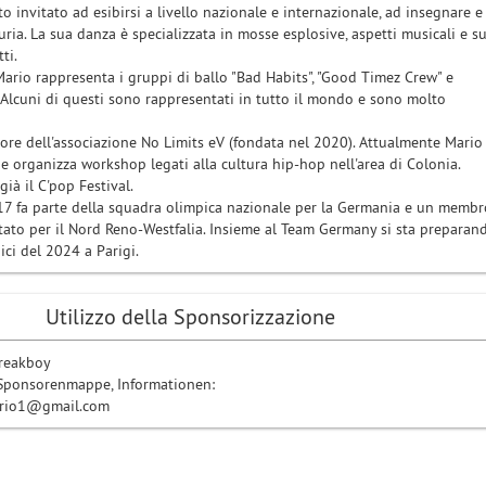
ato invitato ad esibirsi a livello nazionale e internazionale, ad insegnare e
ria. La sua danza è specializzata in mosse esplosive, aspetti musicali e s
ti.
 Mario rappresenta i gruppi di ballo "Bad Habits", "Good Timez Crew" e
 Alcuni di questi sono rappresentati in tutto il mondo e sono molto
ore dell'associazione No Limits eV (fondata nel 2020). Attualmente Mario
o e organizza workshop legati alla cultura hip-hop nell'area di Colonia.
ià il C'pop Festival.
7 fa parte della squadra olimpica nazionale per la Germania e un membr
stato per il Nord Reno-Westfalia. Insieme al Team Germany si sta preparan
ici del 2024 a Parigi.
Utilizzo della Sponsorizzazione
breakboy
 Sponsorenmappe, Informationen:
ario1@gmail.com