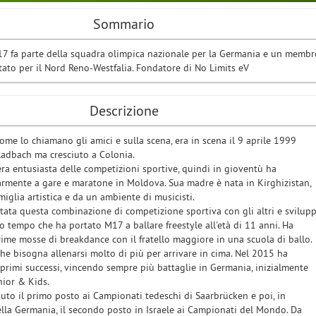
Sommario
7 fa parte della squadra olimpica nazionale per la Germania e un membr
tato per il Nord Reno-Westfalia. Fondatore di No Limits eV
Descrizione
ome lo chiamano gli amici e sulla scena, era in scena il 9 aprile 1999
adbach ma cresciuto a Colonia.
ra entusiasta delle competizioni sportive, quindi in gioventù ha
armente a gare e maratone in Moldova. Sua madre è nata in Kirghizistan,
iglia artistica e da un ambiente di musicisti.
tata questa combinazione di competizione sportiva con gli altri e svilup
so tempo che ha portato M17 a ballare freestyle all'età di 11 anni. Ha
ime mosse di breakdance con il fratello maggiore in una scuola di ballo.
he bisogna allenarsi molto di più per arrivare in cima. Nel 2015 ha
 primi successi, vincendo sempre più battaglie in Germania, inizialmente
nior & Kids.
uto il primo posto ai Campionati tedeschi di Saarbrücken e poi, in
lla Germania, il secondo posto in Israele ai Campionati del Mondo. Da