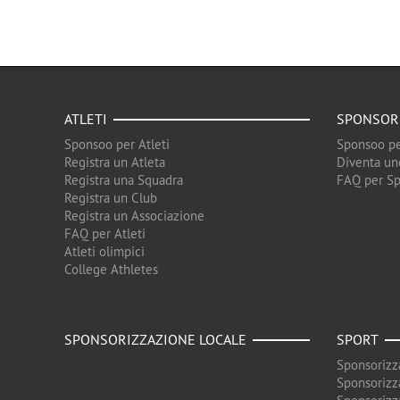
ATLETI
SPONSOR
Sponsoo per Atleti
Sponsoo pe
Registra un Atleta
Diventa un
Registra una Squadra
FAQ per S
Registra un Club
Registra un Associazione
FAQ per Atleti
Atleti olimpici
College Athletes
SPONSORIZZAZIONE LOCALE
SPORT
Sponsorizz
Sponsorizz