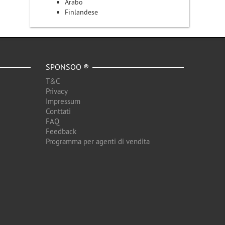
Arabo
Finlandese
SPONSOO ®
T&C
Privacy
Impressum
Conttati
FAQ
Feedback
Programma per agenti di vendita