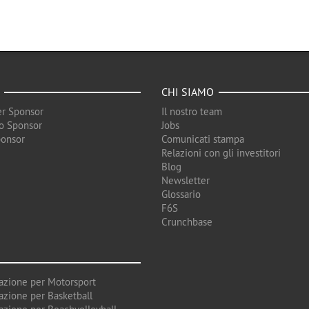
CHI SIAMO
r Sponsor
Il nostro team
o Sponsor
Jobs
ponsor
Comunicati stampa
Relazioni con gli investitori
Blog
Newsletter
Glossario
F6S
Crunchbase
azione per Motorsport
azione per Basketball