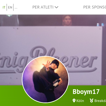
PER ATLETI
PER SPON
IT
EN
...
Bboym17
Köln
Breakd