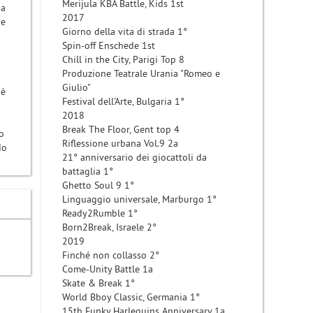
Merijula KBA Battle, Kids 1st
 a
2017
ue
Giorno della vita di strada 1°
Spin-off Enschede 1st
Chill in the City, Parigi Top 8
Produzione Teatrale Urania "Romeo e
Giulio"
 è
Festival dell'Arte, Bulgaria 1°
2018
Break The Floor, Gent top 4
o
Riflessione urbana Vol.9 2a
do
21° anniversario dei giocattoli da
battaglia 1°
Ghetto Soul 9 1°
Linguaggio universale, Marburgo 1°
Ready2Rumble 1°
Born2Break, Israele 2°
2019
Finché non collasso 2°
Come-Unity Battle 1a
Skate & Break 1°
World Bboy Classic, Germania 1°
15th Funky Harlequins Anniversary 1a