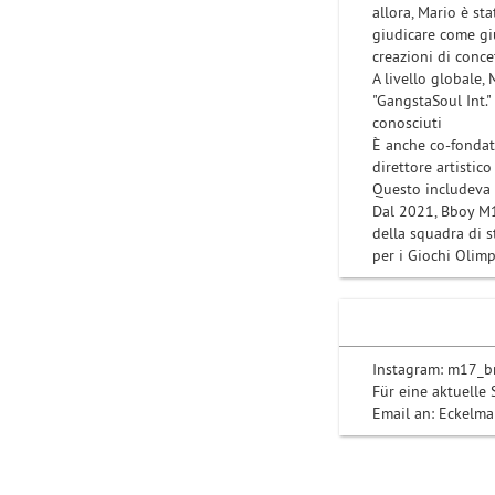
allora, Mario è st
giudicare come giu
creazioni di concet
A livello globale,
"GangstaSoul Int."
conosciuti
È anche co-fondat
direttore artistic
Questo includeva g
Dal 2021, Bboy M1
della squadra di 
per i Giochi Olimp
Instagram: m17_
Für eine aktuelle
Email an: Eckelm