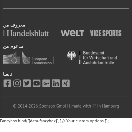
معروف من
مدعوم من
تابعنا
© 2014-2026 Sponsoo GmbH | made with ♡ in Hamburg
Fancybox.bind("[data-fancybox]", { // Your custom options });