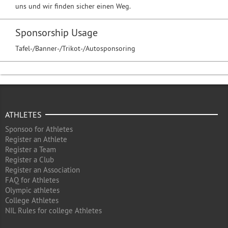
uns und wir finden sicher einen Weg.
Sponsorship Usage
Tafel-/Banner-/Trikot-/Autosponsoring
ATHLETES
Sponsoo for Athletes
Register an Athlete
Register a Team
Register a Club
Register an Association
FAQ for Athletes
Olympic athletes
College Athletes
NIL Rules for college Athletes