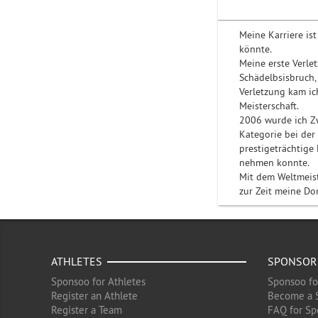
Meine Karriere is
könnte.
Meine erste Verlet
Schädelbsisbruch,
Verletzung kam i
Meisterschaft.
2006 wurde ich Zw
Kategorie bei der
prestigeträchtig
nehmen konnte.
Mit dem Weltmeis
zur Zeit meine D
ATHLETES
SPONSOR
Sponsoo for Athletes
Sponsoo fo
Register an Athlete
Become a 
Register a Team
FAQ for Sp