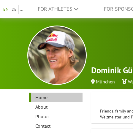
FOR ATHLETES
FOR SPONS
EN
DE
...
Dominik Gü
München
Wa
Home
About
Friends, family an
Photos
Weltmeister und Pe
Contact