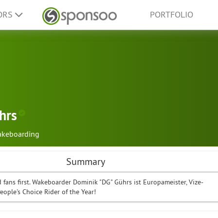
ORS
PORTFOLIO
hrs
keboarding
Summary
d fans first. Wakeboarder Dominik "DG" Gührs ist Europameister, Vize-
ople's Choice Rider of the Year!