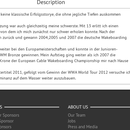
Description
t keine klassische Erfolgsstorye, die ohne jegliche Tiefen auskommen
zung war auch gleichzeitig meine schwerste. Mit 13 erlitt ich einen
 von dem ich mich zunächst nur schwer erholen konnte. Nach der
ch zurück und gewann 2004,2005 und 2007 die deutsche Wakeboarding
eiter bei den Europameisterschaften und konnte in der Junioren-
 WM Bronze gewinnen. Mein Aufstieg ging weiter als ich 2007 die
e Krone der European Cable Wakeboarding Championship mir nach Hause
tertitel 2011, gefolgt vom Gewinn der WWA World Tour 2012 versuche ic
ominanz auf dem Wasser weiter auszubauen.
S
ABOUT US
r Sponsors
Our Team
Sponsor
Jobs
onsors
Press and Media