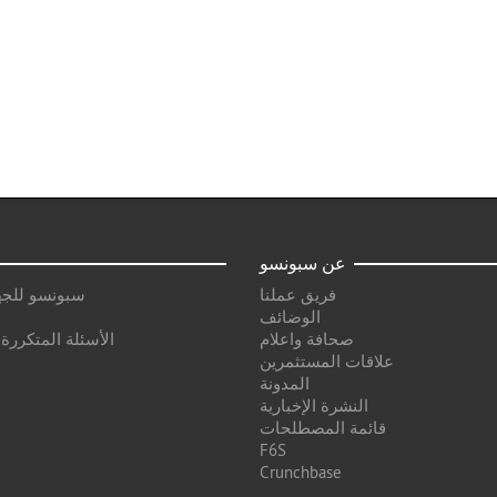
عن سبونسو
فريق عملنا
سبونسو للجه
الوضائف
صحافة واعلام
الأسئلة المتكررة
علاقات المستثمرين
المدونة
النشرة الإخبارية
قائمة المصطلحات
F6S
Crunchbase