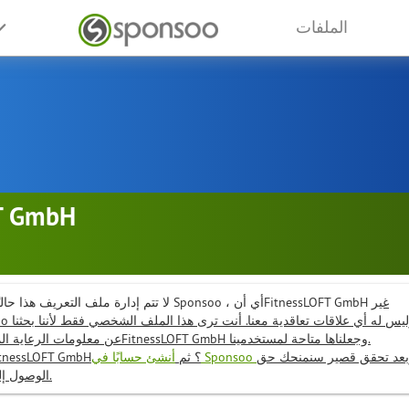
الملفات
T GmbH
غير
لا تتم إدارة ملف التعريف هذا حاليًا بواسطة مستخدم Sponsoo ، أي أنFitnessLOFT GmbH
عن معلومات الرعاية المتاحة للجمهور حولFitnessLOFT GmbH وجعلناها متاحة لمستخدمينا.
بعد تحقق قصير سنمنحك حق
أنشئ حسابًا في Sponsoo
هل أنت مرتبط بـFitnessLOFT GmbH؟ ثم
الوصول إلى الملف الشخصي.