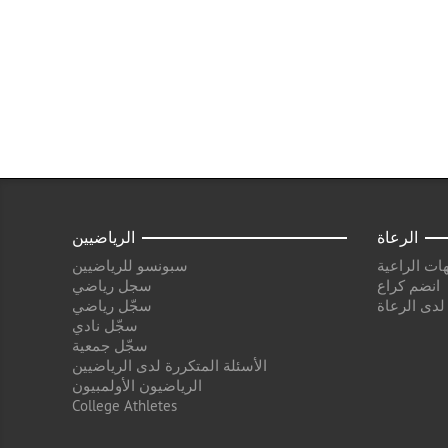
الرعاة
الرياضيين
ات الراعية
سبونسو للرياضيين
انضم كراع
سجل رياضي
 لدى الرعاة
سجّل رياضي
سجّل نادي
سجّل جمعية
الأسئلة المتكررة لدى الرياضيين
الرياضيون الأولمبيون
College Athletes