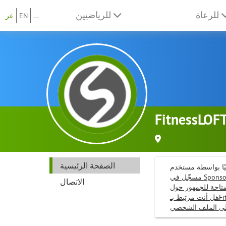
للرعاة
للرياضيين
...
EN
عر
FitnessLOF
الصفحة الرئيسية
مسجّل في Sponsoo وليس له أي علاقات تعاقدية معنا. أنت ترى هذا الملف الشخصي فقط لأننا بحثنا
الاتصال