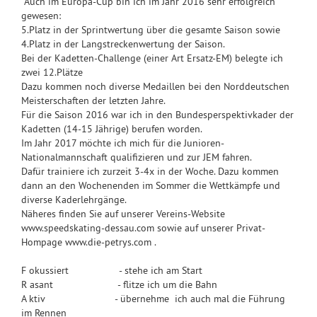
Auch im Europa-Cup bin ich im Jahr 2016 sehr erfolgreich
gewesen:
5.Platz in der Sprintwertung über die gesamte Saison sowie
4.Platz in der Langstreckenwertung der Saison.
Bei der Kadetten-Challenge (einer Art Ersatz-EM) belegte ich
zwei 12.Plätze
Dazu kommen noch diverse Medaillen bei den Norddeutschen
Meisterschaften der letzten Jahre.
Für die Saison 2016 war ich in den Bundesperspektivkader der
Kadetten (14-15 Jährige) berufen worden.
Im Jahr 2017 möchte ich mich für die Junioren-
Nationalmannschaft qualifizieren und zur JEM fahren.
Dafür trainiere ich zurzeit 3-4x in der Woche. Dazu kommen
dann an den Wochenenden im Sommer die Wettkämpfe und
diverse Kaderlehrgänge.
Näheres finden Sie auf unserer Vereins-Website
www.speedskating-dessau.com sowie auf unserer Privat-
Hompage www.die-petrys.com .
F okussiert - stehe ich am Start
R asant - flitze ich um die Bahn
A ktiv - übernehme ich auch mal die Führung
im Rennen