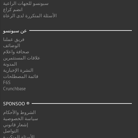
سبونسو للجهات الراعية
انضم كراع
الأسئلة المتكررة لدى الرعاة
عن سبونسو
فريق عملنا
الوضائف
صحافة واعلام
علاقات المستثمرين
المدونة
النشرة الإخبارية
قائمة المصطلحات
F6S
Crunchbase
SPONSOO ®
الشروط والأحكام
سياسة الخصوصية
إشعار قانوني
التواصل
الأسئلة المتكررة