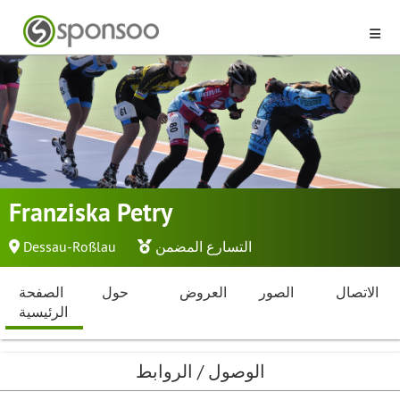
Franziska Petry
التسارع المضمن
Dessau-Roßlau
الاتصال
الصور
العروض
حول
الصفحة
الرئيسية
الوصول / الروابط