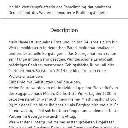
Ich bin Wettkampfkletterin des Paraclimbing Nationalteam
Deutschland, des Weiteren amputierte Profibergsteigerin
Description
Mein Name ist Jacqueline Fritz und ich bin 34 Jahre alt. Ich bin
Wettkampfkletterin in deutschen Paraclimbingnationalkader
und professionelle Bergsteigerin, Das Gebirge hat mich schon
sehr lange in den Bann gezogen. Wunderschöne Landschaft,
prächtiges Gebirge, rauschende Gebirgsbäche, Ruhe - all dies
fasziniert mich. So ist auch 2014 die Idee für mein erstes
Projekt entstanden:
Einbeinig mit Gehstützen über die Alpen.
Meine Route wurde von mir individuell geplant. Sie verlief von
der Zugspitze nach Meran. Der höchste Punkt lag bei 3500 m.
Selbstverständlich war auch mein kleiner Mischlingshund Loui
(4) mit dabei. Ich bilde ihn speziell als Bergbegleithund aus. Er
ist ein wichtiger Teil solcher Unterfangen und zudem der beste
Partner im Gebirge wie auch im Alltag.
Was war der Hintergrund meines ersten größeren Projektes?
Für mich sind Ausdauer, Ehrgeiz und Freude am Sport, genauso