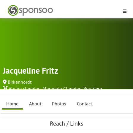
Jacqueline Fritz
Birkenhördt
Alpine climbing
,
Mountain Climbing
,
Bouldern
...
Home
About
Photos
Contact
Reach / Links