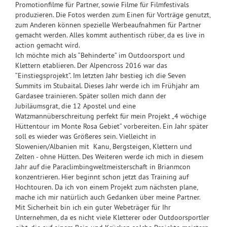
Promotionfilme für Partner, sowie Filme für Filmfestivals
produzieren. Die Fotos werden zum Einen für Vorträge genutzt,
zum Anderen können spezielle Werbeaufnahmen für Partner
gemacht werden. Alles kommt authentisch rüber, da es live in
action gemacht wird.
Ich möchte mich als “Behinderte” im Outdoorsport und
Klettern etablieren. Der Alpencross 2016 war das
“Einstiegsprojekt”. Im letzten Jahr bestieg ich die Seven
Summits im Stubaital. Dieses Jahr werde ich im Frühjahr am
Gardasee trainieren. Später sollen mich dann der
Jubiläumsgrat, die 12 Apostel und eine
Watzmannüberschreitung perfekt für mein Projekt „4 wöchige
Hüttentour im Monte Rosa Gebiet“ vorbereiten. Ein Jahr später
soll es wieder was Größeres sein. Vielleicht in
Slowenien/Albanien mit Kanu, Bergsteigen, Klettern und
Zelten - ohne Hütten. Des Weiteren werde ich mich in diesem
Jahr auf die Paraclimbingweltmeisterschaft in Brianmcon
konzentrieren. Hier beginnt schon jetzt das Training auf
Hochtouren. Da ich von einem Projekt zum nächsten plane,
mache ich mir natürlich auch Gedanken über meine Partner.
Mit Sicherheit bin ich ein guter Webeträger für Ihr
Unternehmen, da es nicht viele Kletterer oder Outdoorsportler