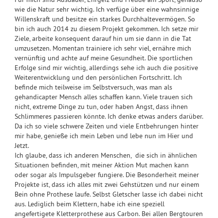
wie die Natur sehr wichtig. Ich verfüge über eine wahnsinnige
Willenskraft und besitze ein starkes Durchhaltevermögen. So
bin ich auch 2014 zu diesem Projekt gekommen. Ich setze mir
Ziele, arbeite konsequent darauf hin um sie dann in die Tat
umzusetzen. Momentan trainiere ich sehr viel, ernähre mich
vernünftig und achte auf meine Gesundheit. Die sportlichen
Erfolge sind mir wichtig, allerdings sehe ich auch die positive
Weiterentwicklung und den persönlichen Fortschritt. Ich
befinde mich teilweise im Selbstversuch, was man als
gehandicapter Mensch alles schaffen kann. Viele trauen sich
nicht, extreme Dinge zu tun, oder haben Angst, dass ihnen
Schlimmeres passieren könnte. Ich denke etwas anders darüber.
Da ich so viele schwere Zeiten und viele Entbehrungen hinter
mir habe, genieße ich mein Leben und lebe nun im Hier und
Jetzt.
Ich glaube, dass ich anderen Menschen, die sich in ähnlichen
Situationen befinden, mit meiner Aktion Mut machen kann
oder sogar als Impulsgeber fungiere. Die Besonderheit meiner
Projekte ist, dass ich alles mit zwei Gehstützen und nur einem
Bein ohne Prothese laufe. Selbst Gletscher lasse ich dabei nicht
aus. Lediglich beim Klettern, habe ich eine speziell
angefertigete Kletterprothese aus Carbon. Bei allen Bergtouren