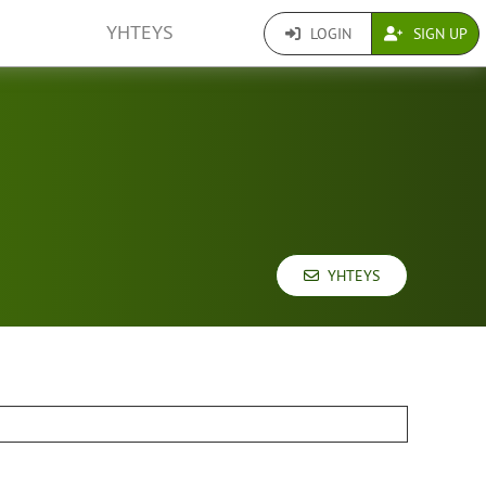
YHTEYS
LOGIN
SIGN UP
YHTEYS