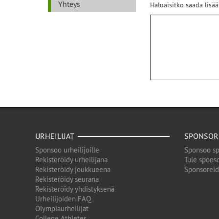
Yhteys
Haluaisitko saada lisää
URHEILIJAT
SPONSOR
Sponsoo urheilijoille
Sponsoo sp
Rekisteröidy urheilijana
Tule sponso
Rekisteröidy joukkueena
Sponsorei
Rekisteröidy seurana
Rekisteröidy yhdistyksenä
Urheilijoiden FAQ
Olympiaurheilijat
College Athletes