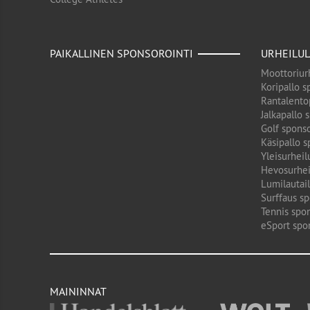
PAIKALLINEN SPONSOROINTI
URHEILUL
Moottoriurh
Koripallo s
Rantalento
Jalkapallo 
Golf sponso
Käsipallo s
Yleisurheil
Hevosurhei
Lumilautail
Surffaus sp
Tennis spon
eSport spo
MAININNAT