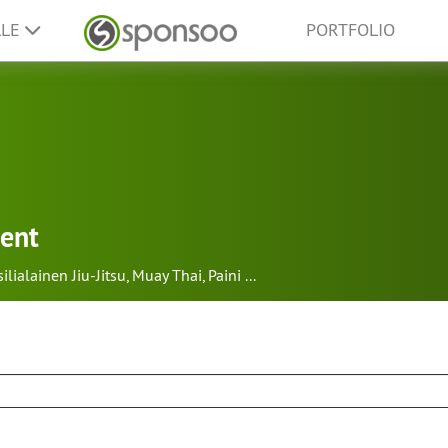
LLE
PORTFOLIO
ment
silialainen Jiu-Jitsu
,
Muay Thai
,
Paini
...