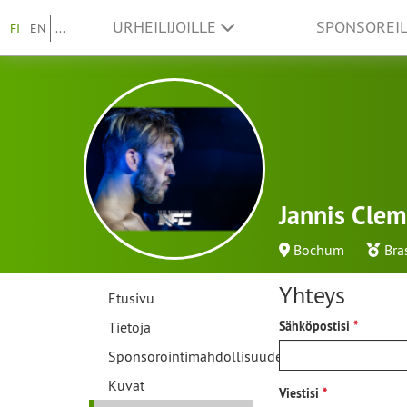
URHEILIJOILLE
SPONSOREI
FI
EN
...
Jannis Cle
Bochum
Bra
Yhteys
Etusivu
Tietoja
Sähköpostisi
Sponsorointimahdollisuudet
Kuvat
Viestisi