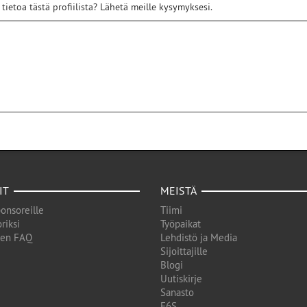
 tietoa tästä profiilista? Lähetä meille kysymyksesi.
IT
MEISTÄ
onsoreille
Tiimi
riksi
Työpaikat
den FAQ
Lehdistö ja Media
Sijoittajille
Blogi
Uutiskirje
Sanasto
F6S