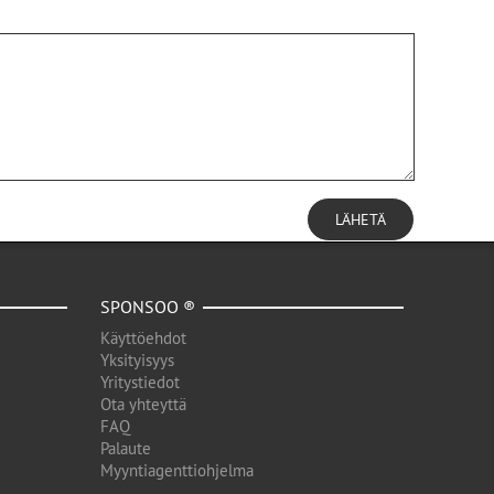
LÄHETÄ
SPONSOO ®
Käyttöehdot
Yksityisyys
Yritystiedot
Ota yhteyttä
FAQ
Palaute
Myyntiagenttiohjelma