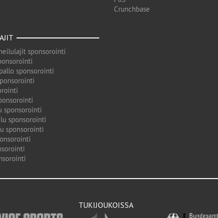
Crunchbase
AJIT
eilulajit sponsorointi
ponsorointi
pallo sponsorointi
sponsorointi
rointi
ponsorointi
u sponsorointi
lu sponsorointi
u sponsorointi
onsorointi
sorointi
nsorointi
TUKIJOUKOISSA