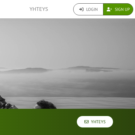
YHTEYS
LOGIN
SIGN UP
YHTEYS