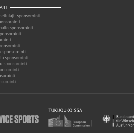
AJIT
eilulajit sponsorointi
ponsorointi
pallo sponsorointi
sponsorointi
rointi
ponsorointi
u sponsorointi
lu sponsorointi
u sponsorointi
onsorointi
sorointi
nsorointi
TUKIJOUKOISSA