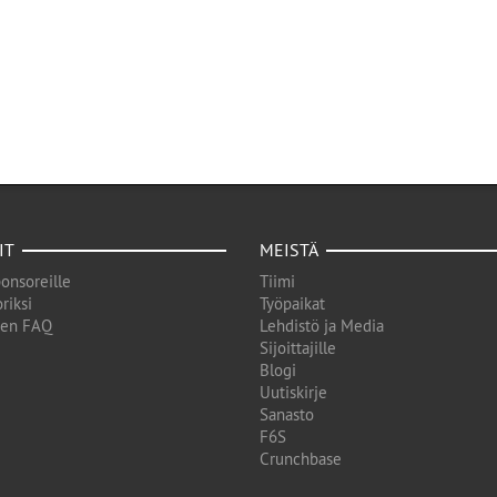
IT
MEISTÄ
onsoreille
Tiimi
riksi
Työpaikat
den FAQ
Lehdistö ja Media
Sijoittajille
Blogi
Uutiskirje
Sanasto
F6S
Crunchbase