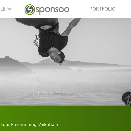
LLE
PORTFOLIO
rkour
,
Free running
,
Vaikuttaja