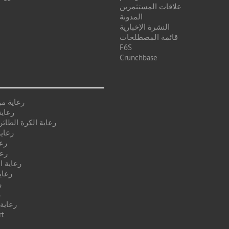
علاقات المستثمرين
المدونة
النشرة الإخبارية
قائمة المصطلحات
F6S
Crunchbase
رعاية م
رعاية
رعاية الكرة الطائر
رعاية
رع
رعا
رعاية ا
رعاي
ر
ر
رعاية
رعا