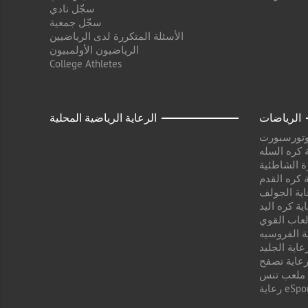
سجّل نادي
سجّل جمعية
الأسئلة المتكررة لدى الرياضيين
الرياضيون الأولمبيون
College Athletes
الرياضات
الرعاية الرياضية المحلية
وتورسبورت
 كره السله
ة الشاطئية
 كره القدم
اية الجولف
ية كره اليد
لعاب القوي
ة الفروسيه
عاية الجليد
عاية تصفح
 ملعب تنس
ية eSport