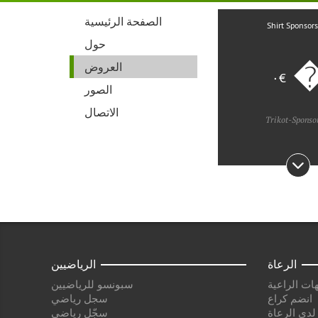
الصفحة الرئيسية
Shirt Sponsor
حول
�
العروض
€٠
الصور
الاتصال
Trikot-Sponso
الرعاة
الرياضيين
ات الراعية
سبونسو للرياضيين
انضم كراع
سجل رياضي
 لدى الرعاة
سجّل رياضي