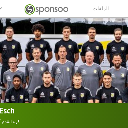
الملفات
 Esch
كره القدم