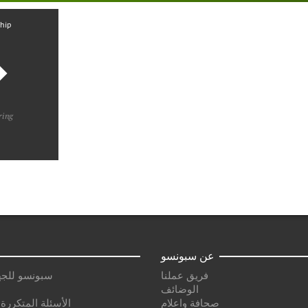
ship
‏
ring
عن سبونسو
فريق عملنا
سبونسو للجه
الوضائف
صحافة واعلام
الأسئلة المتكررة