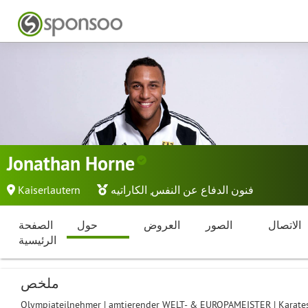
Jonathan Horne
فنون الدفاع عن النفس
,
الكاراتيه
Kaiserlautern
الاتصال
الصور
العروض
حول
الصفحة
الرئيسية
ملخص
Olympiateilnehmer | amtierender WELT- & EUROPAMEISTER | Karatespor