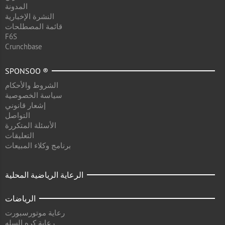
المدونة
النشرة الإخبارية
قائمة المصطلحات
F6S
Crunchbase
SPONSOO ®
الشروط والأحكام
سياسة الخصوصية
إشعار قانوني
التواصل
الأسئلة المتكررة
التعليقات
برنامج وكلاء المبيعات
الرعاية الرياضية المحلية
الرياضات
رعاية موتورسبورت
رعاية كره السله