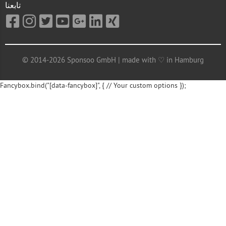
تابعنا
© 2014-2026 Sponsoo GmbH | made with ♡ in Hamburg
Fancybox.bind("[data-fancybox]", { // Your custom options });