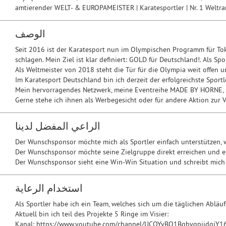
amtierender WELT- & EUROPAMEISTER | Karatesportler | Nr. 1 Weltra
الوصف
Seit 2016 ist der Karatesport nun im Olympischen Programm für Tok
schlagen. Mein Ziel ist klar definiert: GOLD für Deutschland!. Als S
Als Weltmeister von 2018 steht die Tür für die Olympia weit offen 
Im Karatesport Deutschland bin ich derzeit der erfolgreichste Sport
Mein hervorragendes Netzwerk, meine Eventreihe MADE BY HORNE, sowi
Gerne stehe ich ihnen als Werbegesicht oder für andere Aktion zur Ve
الراعي المفضل لدينا
Der Wunschsponsor möchte mich als Sportler einfach unterstützen, w
Der Wunschsponsor möchte seine Zielgruppe direkt erreichen und e
Der Wunschsponsor sieht eine Win-Win Situation und schreibt mich
استخدام الرعاية
Als Sportler habe ich ein Team, welches sich um die täglichen Abläu
Aktuell bin ich teil des Projekte 5 Ringe im Visier:
Kanal: https://www.youtube.com/channel/UCQYvBO1BgbvqpijdgiY1