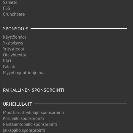
Sanasto
F6S
Crunchbase
SPONSOO ®
Käyttöehdot
Yksityisyys
Yritystiedot
Ota yhteyttä
FAQ
Palaute
Myyntiagenttiohjelma
PAIKALLINEN SPONSOROINTI
URHEILULAJIT
Moottoriurheilulajit sponsorointi
Koripallo sponsorointi
Rantalentopallo sponsorointi
Jalkapallo sponsorointi