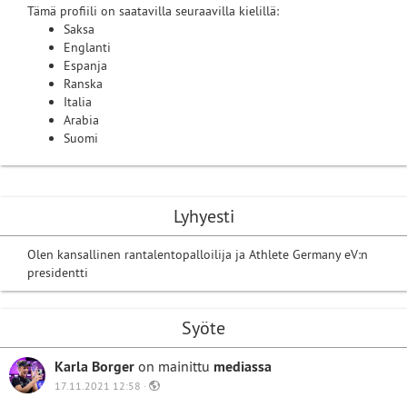
Tämä profiili on saatavilla seuraavilla kielillä:
Saksa
Englanti
Espanja
Ranska
Italia
Arabia
Suomi
Lyhyesti
Olen kansallinen rantalentopalloilija ja Athlete Germany eV:n
presidentti
Syöte
Karla Borger
on mainittu
mediassa
17.11.2021 12:58 ·