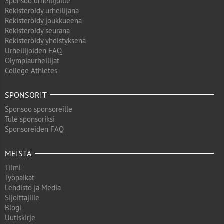
Sponsoo urheilijoille
Rekisteröidy urheilijana
Rekisteröidy joukkueena
Rekisteröidy seurana
Rekisteröidy yhdistyksenä
Urheilijoiden FAQ
Olympiaurheilijat
College Athletes
SPONSORIT
Sponsoo sponsoreille
Tule sponsoriksi
Sponsoreiden FAQ
MEISTÄ
Tiimi
Työpaikat
Lehdistö ja Media
Sijoittajille
Blogi
Uutiskirje