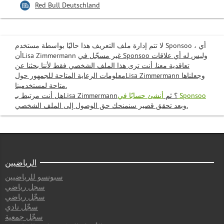
Red Bull Deutschland
لا تتم إدارة ملف التعريف هذا حاليًا بواسطة مستخدم Sponsoo ، أي
غير
مسجّل في Sponsoo وليس له أي علاقات
أنLisa Zimmermann
تعاقدية معنا. أنت ترى هذا الملف الشخصي فقط لأننا بحثنا عن
معلومات الرعاية المتاحة للجمهور حولLisa Zimmermann وجعلناها
متاحة لمستخدمينا.
أنشئ حسابًا في Sponsoo
هل أنت مرتبط بـLisa Zimmermann؟ ثم
وبعد تحقق قصير سنمنحك حق الوصول إلى الملف الشخصي.
الرياضيين
سبونسو للرياضيين
سجل رياضي
سجّل رياضي
سجّل نادي
سجّل جمعية