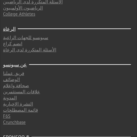
الأسئلة المتكررة لدى الرياضيين
الرياضيون الأولمبيون
College Athletes
الرعاة
سبونسو للجهات الراعية
انضم كراع
الأسئلة المتكررة لدى الرعاة
عن سبونسو
فريق عملنا
الوضائف
صحافة واعلام
علاقات المستثمرين
المدونة
النشرة الإخبارية
قائمة المصطلحات
F6S
Crunchbase