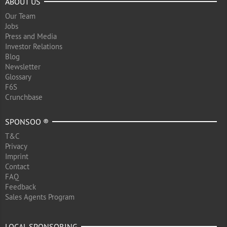
ABOUT US
Our Team
Jobs
Press and Media
Investor Relations
Blog
Newsletter
Glossary
F6S
Crunchbase
SPONSOO ®
T&C
Privacy
Imprint
Contact
FAQ
Feedback
Sales Agents Program
LOCAL SPONSORING