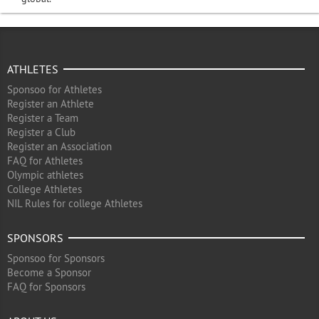
ATHLETES
Sponsoo for Athletes
Register an Athlete
Register a Team
Register a Club
Register an Association
FAQ for Athletes
Olympic athletes
College Athletes
NIL Rules for college Athletes
SPONSORS
Sponsoo for Sponsors
Become a Sponsor
FAQ for Sponsors