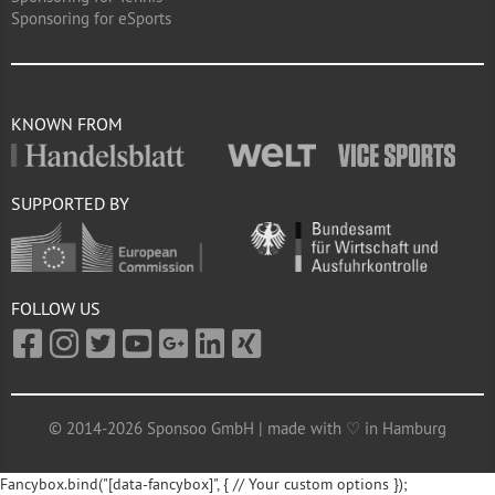
Sponsoring for eSports
KNOWN FROM
SUPPORTED BY
FOLLOW US
© 2014-2026 Sponsoo GmbH | made with ♡ in Hamburg
Fancybox.bind("[data-fancybox]", { // Your custom options });