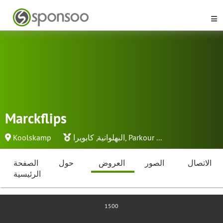
Marckflips
...
Parkour
,
البهلوانية
,
كابويرا
Koolskamp
الاتصال
الصور
العروض
حول
الصفحة
الرئيسية
1500