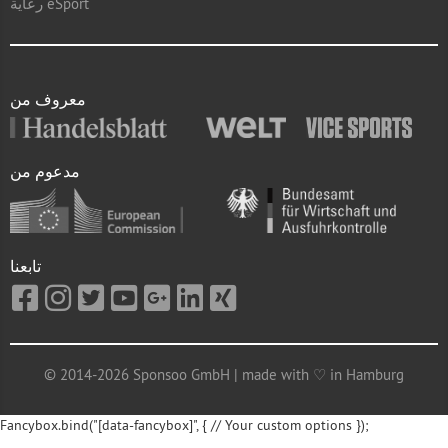
رعاية eSport
معروف من
مدعوم من
تابعنا
© 2014-2026 Sponsoo GmbH | made with ♡ in Hamburg
Fancybox.bind("[data-fancybox]", { // Your custom options });