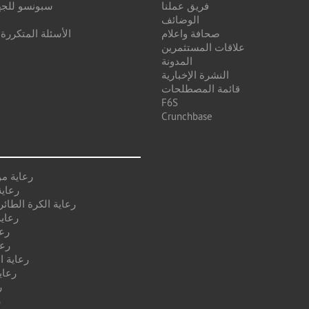
فريق عملنا
سبونسو للجه
الوضائف
صحافة واعلام
الأسئلة المتكررة
علاقات المستثمرين
المدونة
النشرة الإخبارية
قائمة المصطلحات
F6S
Crunchbase
رعاية م
رعاية
رعاية الكرة الطائر
رعاية
رع
رعا
رعاية ا
رعاي
ر
ر