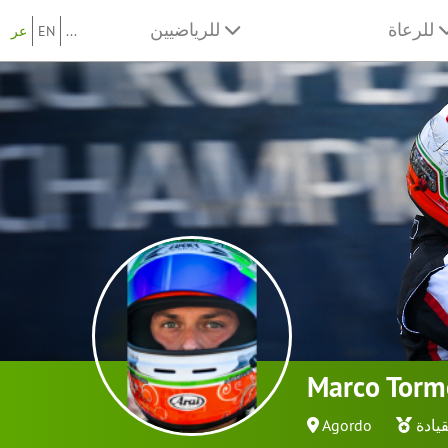
للرعاة
للرياضيين
...
EN
عر
Marco Torm
يادة
Agordo