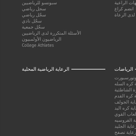
ات الراعية
سبونسو للرياضيين
انضم كراع
سجل رياضي
 لدى الرعاة
سجّل رياضي
سجّل نادي
سجّل جمعية
الأسئلة المتكررة لدى الرياضيين
الرياضيون الأولمبيون
College Athletes
الرياضات
الرعاية الرياضية المحلية
وتورسبورت
 كره السله
ة الشاطئية
 كره القدم
اية الجولف
ية كره اليد
لعاب القوي
ة الفروسيه
عاية الجليد
عاية تصفح