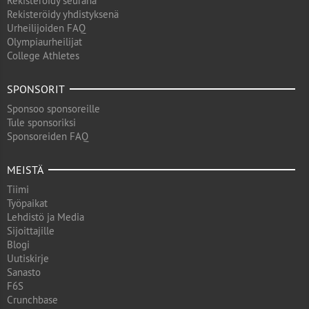
Rekisteröidy seurana
Rekisteröidy yhdistyksenä
Urheilijoiden FAQ
Olympiaurheilijat
College Athletes
SPONSORIT
Sponsoo sponsoreille
Tule sponsoriksi
Sponsoreiden FAQ
MEISTÄ
Tiimi
Työpaikat
Lehdistö ja Media
Sijoittajille
Blogi
Uutiskirje
Sanasto
F6S
Crunchbase