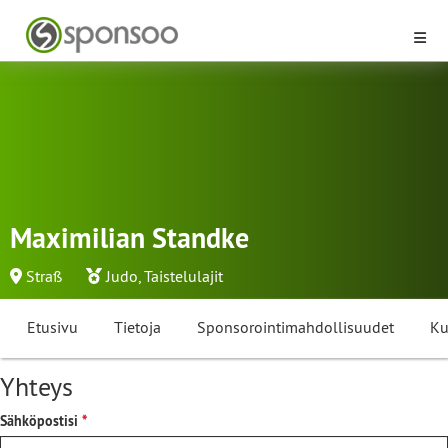
Maximilian Standke
Straß
Judo
,
Taistelulajit
Etusivu
Tietoja
Sponsorointimahdollisuudet
Ku
Yhteys
Sähköpostisi