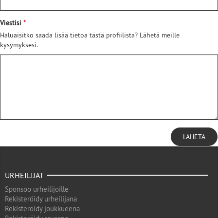
Viestisi
Haluaisitko saada lisää tietoa tästä profiilista? Lähetä meille
kysymyksesi.
LÄHETÄ
URHEILIJAT
Sponsoo urheilijoille
Rekisteröidy urheilijana
Rekisteröidy joukkueena