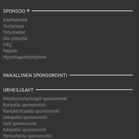
SPONSOO ®
Käyttöehdot
Yksityisyys
Yritystiedot
Ota yhteyttä
FAQ
Palaute
Myyntiagenttiohjelma
PAIKALLINEN SPONSOROINTI
URHEILULAJIT
Moottoriurheilulajit sponsorointi
Koripallo sponsorointi
Rantalentopallo sponsorointi
Jalkapallo sponsorointi
Golf sponsorointi
Käsipallo sponsorointi
Yleisurheilu sponsorointi