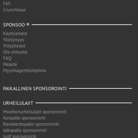
F6S
Crunchbase
SPONSOO ®
Käyttöehdot
Yksityisyys
Yritystiedot
Ota yhteyttä
FAQ
Palaute
Myyntiagenttiohjelma
PAIKALLINEN SPONSOROINTI
URHEILULAJIT
Moottoriurheilulajit sponsorointi
Koripallo sponsorointi
Rantalentopallo sponsorointi
Jalkapallo sponsorointi
Golf sponsorointi