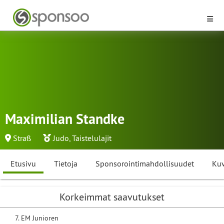
Maximilian Standke
Straß
Judo
,
Taistelulajit
Etusivu
Tietoja
Sponsorointimahdollisuudet
Kuv
Korkeimmat saavutukset
7. EM Junioren