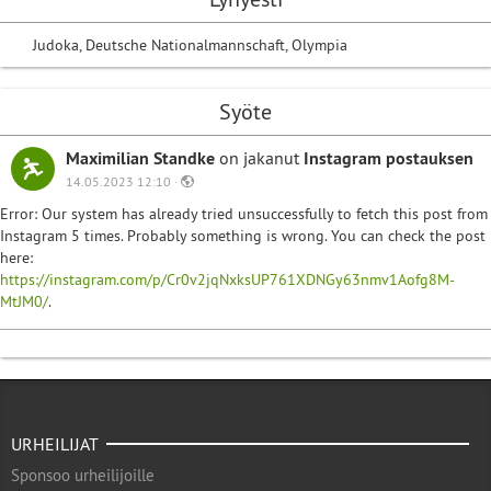
Judoka, Deutsche Nationalmannschaft, Olympia
Syöte
Maximilian Standke
on jakanut
Instagram postauksen
14.05.2023 12:10 ·
Error: Our system has already tried unsuccessfully to fetch this post from
Instagram 5 times. Probably something is wrong. You can check the post
here:
https://instagram.com/p/Cr0v2jqNxksUP761XDNGy63nmv1Aofg8M-
MtJM0/
.
URHEILIJAT
Sponsoo urheilijoille