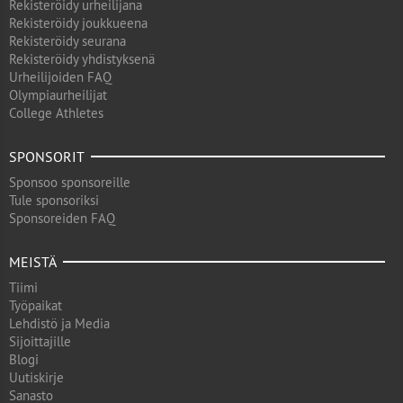
Rekisteröidy urheilijana
Rekisteröidy joukkueena
Rekisteröidy seurana
Rekisteröidy yhdistyksenä
Urheilijoiden FAQ
Olympiaurheilijat
College Athletes
SPONSORIT
Sponsoo sponsoreille
Tule sponsoriksi
Sponsoreiden FAQ
MEISTÄ
Tiimi
Työpaikat
Lehdistö ja Media
Sijoittajille
Blogi
Uutiskirje
Sanasto