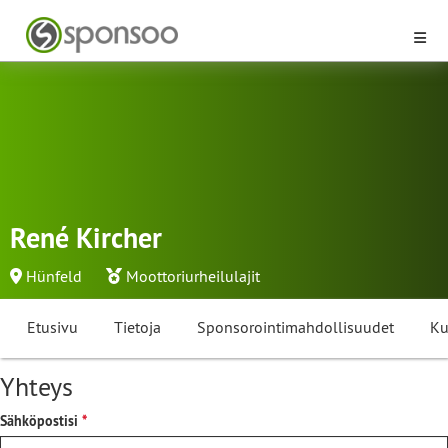
René Kircher
Hünfeld
Moottoriurheilulajit
Etusivu
Tietoja
Sponsorointimahdollisuudet
Ku
Yhteys
Sähköpostisi