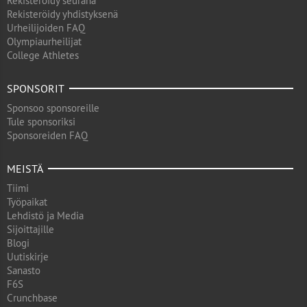
Rekisteröidy seurana
Rekisteröidy yhdistyksenä
Urheilijoiden FAQ
Olympiaurheilijat
College Athletes
SPONSORIT
Sponsoo sponsoreille
Tule sponsoriksi
Sponsoreiden FAQ
MEISTÄ
Tiimi
Työpaikat
Lehdistö ja Media
Sijoittajille
Blogi
Uutiskirje
Sanasto
F6S
Crunchbase