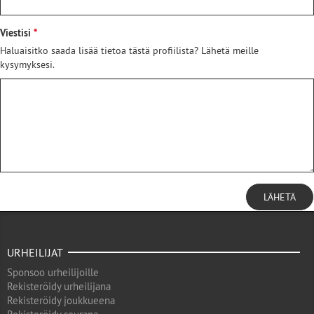
Viestisi
Haluaisitko saada lisää tietoa tästä profiilista? Lähetä meille
kysymyksesi.
LÄHETÄ
URHEILIJAT
Sponsoo urheilijoille
Rekisteröidy urheilijana
Rekisteröidy joukkueena