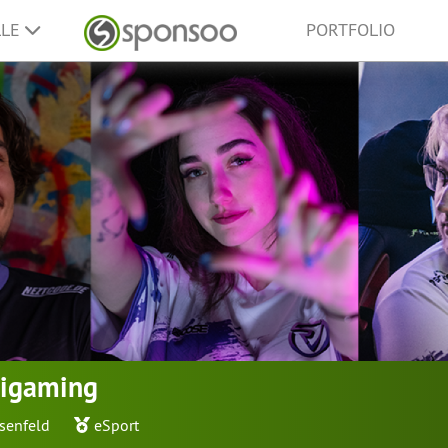
LLE
PORTFOLIO
tigaming
senfeld
eSport