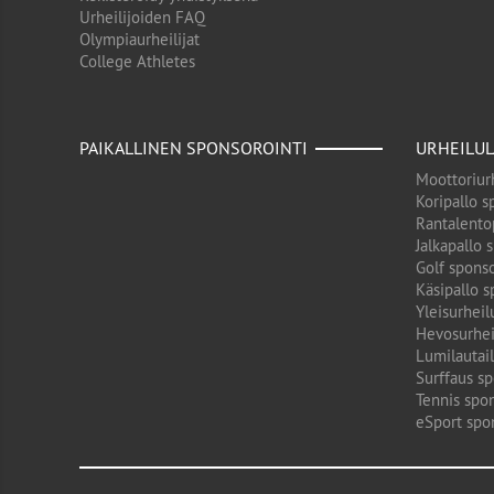
Urheilijoiden FAQ
Olympiaurheilijat
College Athletes
PAIKALLINEN SPONSOROINTI
URHEILUL
Moottoriurh
Koripallo s
Rantalento
Jalkapallo 
Golf sponso
Käsipallo s
Yleisurheil
Hevosurhei
Lumilautail
Surffaus sp
Tennis spon
eSport spo