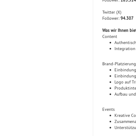
Follower:
183.314
Twitter (X)
Follower:
94.307
Was wir Ihnen bie
Content
Authentisc
Integration
Brand-Platzierung
Einbindung
Einbindung
Logo auf T
Produktint
Aufbau und
Events
Kreative Co
Zusammenar
Unterstützu