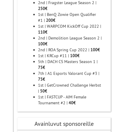
2nd | Fragster League Season 2 |
250€
1st | BenQ Zowie Open Qualifier
#1 |
200€
1st | WARPCOM KickOff Cup 2022 |
110€
2nd | Demolition League Season 2 |
100€
2nd | ROA Spring Cup 2022 |
100€
1st | KRCup #11 |
100€
5th | DACH CS Masters Season 1 |
75€
7th | A1 Esports Valorant Cup #3 |
75€
1st | GetCrowned Challenge Herbst
|
50€
1st | FASTCUP - AIM Female
Tournament #2 |
40€
Avainluvut sponsoreille