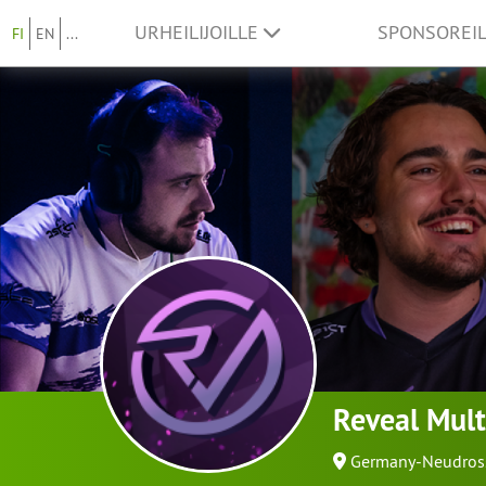
URHEILIJOILLE
SPONSOREI
FI
EN
...
Reveal Mul
Germany-Neudros