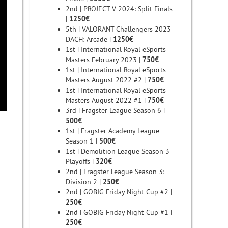
2nd | PROJECT V 2024: Split Finals
|
1250€
5th | VALORANT Challengers 2023
DACH: Arcade |
1250€
1st | International Royal eSports
Masters February 2023 |
750€
1st | International Royal eSports
Masters August 2022 #2 |
750€
1st | International Royal eSports
Masters August 2022 #1 |
750€
3rd | Fragster League Season 6 |
500€
1st | Fragster Academy League
Season 1 |
500€
1st | Demolition League Season 3
Playoffs |
320€
2nd | Fragster League Season 3:
Division 2 |
250€
2nd | GOBIG Friday Night Cup #2 |
250€
2nd | GOBIG Friday Night Cup #1 |
250€