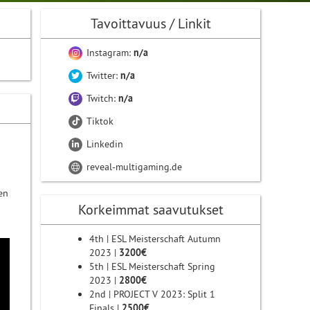
Tavoittavuus / Linkit
Instagram:
n/a
Twitter:
n/a
Twitch:
n/a
Tiktok
Linkedin
reveal-multigaming.de
en
Korkeimmat saavutukset
4th | ESL Meisterschaft Autumn
2023 |
3200€
5th | ESL Meisterschaft Spring
2023 |
2800€
2nd | PROJECT V 2023: Split 1
Finals |
2500€