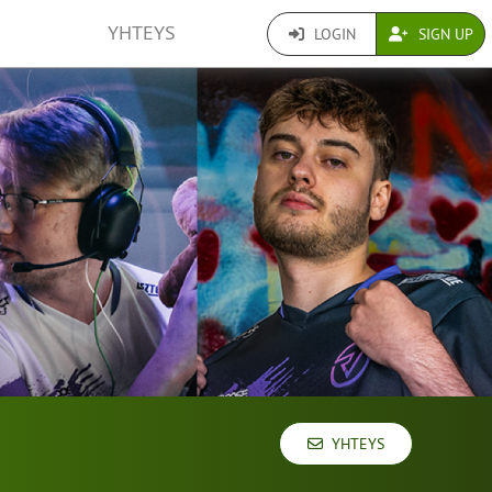
YHTEYS
LOGIN
SIGN UP
YHTEYS