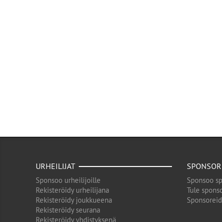
URHEILIJAT
SPONSOR
Sponsoo urheilijoille
Sponsoo sp
Rekisteröidy urheilijana
Tule sponso
Rekisteröidy joukkueena
Sponsorei
Rekisteröidy seurana
Rekisteröidy yhdistyksenä