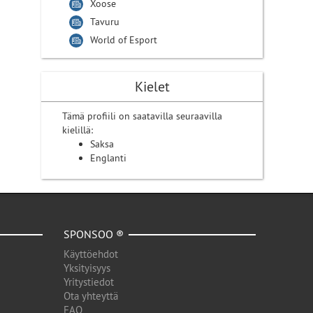
Xoose
Tavuru
World of Esport
Kielet
Tämä profiili on saatavilla seuraavilla
kielillä:
Saksa
Englanti
SPONSOO ®
Käyttöehdot
Yksityisyys
Yritystiedot
Ota yhteyttä
FAQ