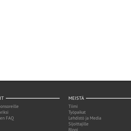
IT
MEISTÄ
onsoreille
Tiimi
riksi
Työpaikat
den FAQ
Lehdistö ja Media
Sijoittajille
Blogi