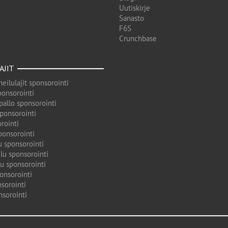
Uutiskirje
Sanasto
F6S
Crunchbase
AJIT
eilulajit sponsorointi
ponsorointi
pallo sponsorointi
sponsorointi
rointi
ponsorointi
u sponsorointi
lu sponsorointi
u sponsorointi
onsorointi
sorointi
nsorointi